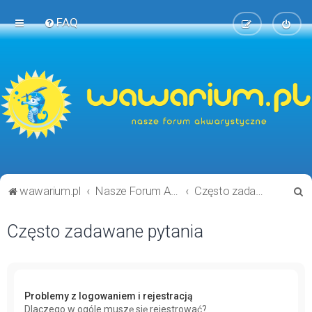
FAQ
S
wawarium.pl
Nasze Forum Akwarystyczne
Często zadawane pytania
z
Często zadawane pytania
u
k
a
j
Problemy z logowaniem i rejestracją
Dlaczego w ogóle muszę się rejestrować?