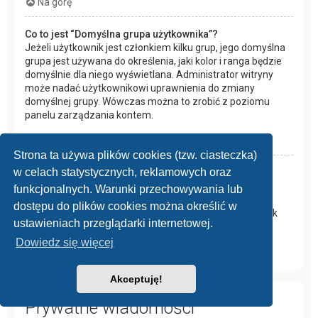
Na górę
Co to jest “Domyślna grupa użytkownika”?
Jeżeli użytkownik jest członkiem kilku grup, jego domyślna
grupa jest używana do określenia, jaki kolor i ranga będzie
domyślnie dla niego wyświetlana. Administrator witryny
może nadać użytkownikowi uprawnienia do zmiany
domyślnej grupy. Wówczas można to zrobić z poziomu
panelu zarządzania kontem.
Na górę
Strona ta używa plików cookies (tzw. ciasteczka)
w celach statystycznych, reklamowych oraz
Czym jest odnośnik “Zespół administracyjny”?
Odnośnik ten prowadzi do strony z listą osób
funkcjonalnych. Warunki przechowywania lub
odpowiedzialnych za forum, na której znajduje się spis
dostępu do plików cookies można określić w
administratorów i moderatorów oraz inne dane, takie jak
ustawieniach przeglądarki internetowej.
fora przez nich moderowane.
Dowiedz się więcej
Na górę
Akceptuję!
Prywatne wiadomości