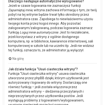
Dlaczego następuje automatyczne wylogowanie?
Jeżeli w czasie logowania nie zaznaczysz funkcji
Zapamiętaj mnie
, witryna zachowa informację o tym, że twój
pobyt na tej witrynie będzie trwał tylko określony przez
administratora czas. Zapobiega to niewłaściwemu użyciu
twojego konta przez kogoś innego. Aby pozostać
zalogowanym/zalogowaną, podczas logowania zaznacz
funkcję
Loguj mnie automatycznie
. Jest to niezalecane,
jeżeli korzystasz z witryny z ogólnie dostępnego
komputera, np. w bibliotece, kawiarence internetowej, sali
komputerowej w szkole lub na uczelni itp. Jeśli nie widzisz
tej funkcji, oznacza to, że administrator ją wyłączył.
Na górę
Jak działa funkcja “Usuń ciasteczka witryny”?
Funkcja “Usuń ciasteczka witryny” usuwa ciasteczka
utworzone przez phpBB dzięki, którym użytkownik jest
autoryzowany i logowany do witryny. Dostarczają one
również funkcję – jeśli została włączona przez
administratora witryny – śledzenia przeczytanych i
nieprzeczytanych przez użytkownika postów. Jeśli
występują problemy z logowaniem/wylogowaniem,
usunięcie ciasteczek może być pomocne.