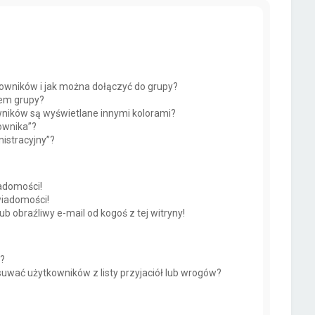
tkowników i jak można dołączyć do grupy?
rem grupy?
ników są wyświetlane innymi kolorami?
ownika”?
istracyjny”?
adomości!
wiadomości!
obraźliwy e-mail od kogoś z tej witryny!
w?
wać użytkowników z listy przyjaciół lub wrogów?