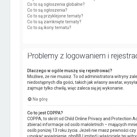
Co to są ogłoszenia globalne?
Co to są ogłoszenia?
Co to są przyklejone tematy?
Co to są zamknięte tematy?
Co to są ikony tematu?
Problemy z logowaniem i rejestra
Dlaczego w ogóle muszę się rejestrować?
Możliwe, że nie musisz. To od administratora witryny zal
niedostępnych dla gości, takich jak własny awatar, wysy
zajmuje tylko chwilę, więc zaleca się jej wykonanie.
Na górę
Co to jest COPPA?
COPPA, to skrót od Child Online Privacy and Protection 
zbierać informacje od osób małoletnich – mających mnie
osób poniżej 13 roku życia. Jeżeli nie masz pewności czy 
uzyskać wyjaśnienie. phpBB Limited i właściciele tej w