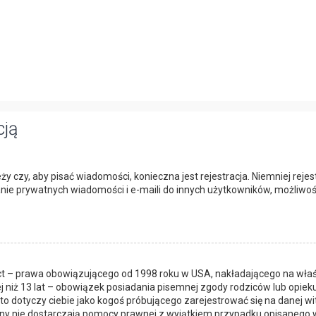
cją
eży czy, aby pisać wiadomości, konieczna jest rejestracja. Niemniej rej
łanie prywatnych wiadomości i e-maili do innych użytkowników, możliwoś
Act – prawa obowiązującego od 1998 roku w USA, nakładającego na właśc
j niż 13 lat – obowiązek posiadania pisemnej zgody rodziców lub opie
to dotyczy ciebie jako kogoś próbującego zarejestrować się na danej wit
itryny nie dostarczają pomocy prawnej z wyjątkiem przypadku opisanego