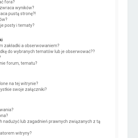
ć fora?
 zwraca wyników?
ca pustą stronę?!
ków?
e posty i tematy?
ki
iem zakładki a obserwowaniem?
adkę do wybranych tematów lub je obserwować??
?
nie forum, tematu?
one na tej witrynie?
stkie swoje załączniki?
owania?
pna?
h nadużyć lub zagadnień prawnych związanych z tą
ratorem witryny?