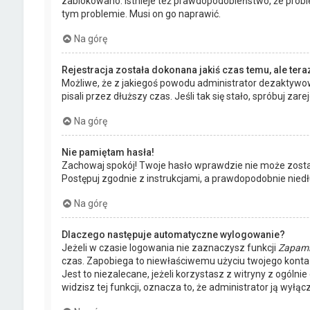
zablokowano. Istnieje też prawdopodobieństwo, że proble
tym problemie. Musi on go naprawić.
Na górę
Rejestracja została dokonana jakiś czas temu, ale ter
Możliwe, że z jakiegoś powodu administrator dezaktywowa
pisali przez dłuższy czas. Jeśli tak się stało, spróbuj
Na górę
Nie pamiętam hasła!
Zachowaj spokój! Twoje hasło wprawdzie nie może zostać
Postępuj zgodnie z instrukcjami, a prawdopodobnie nie
Na górę
Dlaczego następuje automatyczne wylogowanie?
Jeżeli w czasie logowania nie zaznaczysz funkcji
Zapami
czas. Zapobiega to niewłaściwemu użyciu twojego kont
Jest to niezalecane, jeżeli korzystasz z witryny z ogólni
widzisz tej funkcji, oznacza to, że administrator ją wyłącz