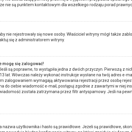
akże nie są punktem kontaktowym dla wszelkiego rodzaju porad prawnyc
 aby nie rejestrowały się nowe osoby. Właściciel witryny mógł także zab
tuj się z administratorem witryny.
ie mogę się zalogować!
Jeśli są poprawne, to wystąpiła jedna z dwóch przyczyn. Pierwszą z n
 13 lat. Wówczas należy wykonać instrukcje wysłane na twój adres e-mail
ym zalogowaniem wymagają aktywowania rejestracji przez osobę rejestru
ana do ciebie wiadomość e-mail, postępuj zgodnie z zawartymi w niej ins
wiadomość została zatrzymana przez filtr antyspamowy. Jeśli na pewno
azwa użytkownika i hasło są prawidłowe. Jeżeli są prawidłowe, skontakt