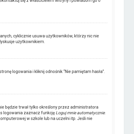
Skontaktuj się z właścicielem witryny i powiadom go o
anych, cyklicznie usuwa użytkowników, którzy nic nie
 dyskusje użytkownikiem.
onę logowania i kliknij odnośnik “Nie pamiętam hasła”.
nie będzie trwał tylko określony przez administratora
s logowania zaznacz funkcję
Loguj mnie automatycznie
.
omputerowej w szkole lub na uczelni itp. Jeśli nie