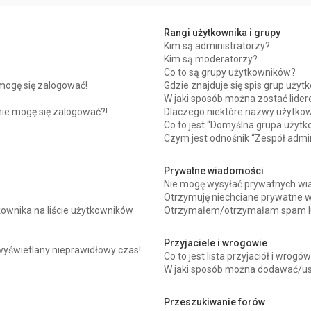
Rangi użytkownika i grupy
Kim są administratorzy?
Kim są moderatorzy?
Co to są grupy użytkowników?
mogę się zalogować!
Gdzie znajduje się spis grup uży
W jaki sposób można zostać lide
 nie mogę się zalogować?!
Dlaczego niektóre nazwy użytkow
Co to jest “Domyślna grupa użytk
Czym jest odnośnik “Zespół admin
Prywatne wiadomości
Nie mogę wysyłać prywatnych wi
Otrzymuję niechciane prywatne 
ownika na liście użytkowników
Otrzymałem/otrzymałam spam lub 
Przyjaciele i wrogowie
wyświetlany nieprawidłowy czas!
Co to jest lista przyjaciół i wrogó
W jaki sposób można dodawać/usu
Przeszukiwanie forów