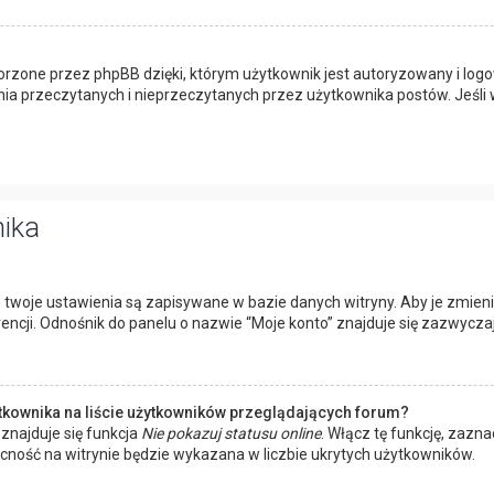
rzone przez phpBB dzięki, którym użytkownik jest autoryzowany i logow
enia przeczytanych i nieprzeczytanych przez użytkownika postów. Jeś
nika
 twoje ustawienia są zapisywane w bazie danych witryny. Aby je zmien
cji. Odnośnik do panelu o nazwie “Moje konto” znajduje się zazwyczaj 
tkownika na liście użytkowników przeglądających forum?
znajduje się funkcja
Nie pokazuj statusu online
. Włącz tę funkcję, zazn
ecność na witrynie będzie wykazana w liczbie ukrytych użytkowników.