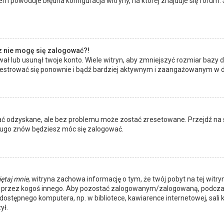
m powoduje błędna konfiguracja witryny, na której znajduje się forum. 
az nie mogę się zalogować?!
ł lub usunął twoje konto. Wiele witryn, aby zmniejszyć rozmiar bazy d
 zarejestrować się ponownie i bądź bardziej aktywnym i zaangażowanym w
 odzyskane, ale bez problemu może zostać zresetowane. Przejdź na str
długo znów będziesz móc się zalogować.
ętaj mnie
, witryna zachowa informację o tym, że twój pobyt na tej witry
a przez kogoś innego. Aby pozostać zalogowanym/zalogowaną, podcza
e dostępnego komputera, np. w bibliotece, kawiarence internetowej, sali k
ył.