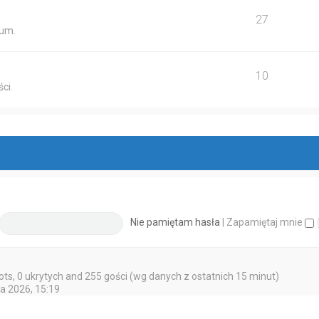
27
ium.
10
ci.
Nie pamiętam hasła
|
Zapamiętaj mnie
bots, 0 ukrytych and 255 gości (wg danych z ostatnich 15 minut)
ja 2026, 15:19