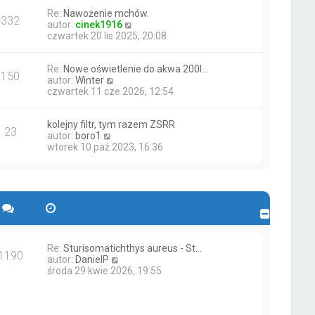
w
n
w
Re:
Nawożenie mchów.
i
a
s
332
W
autor:
cinek1916
e
j
z
y
czwartek 20 lis 2025, 20:08
t
n
y
ś
l
o
p
w
n
w
o
Re:
Nowe oświetlenie do akwa 200l…
i
a
s
s
150
W
autor:
Winter
e
j
z
t
y
czwartek 11 cze 2026, 12:54
t
n
y
ś
l
o
p
w
n
w
o
kolejny filtr, tym razem ZSRR
i
a
s
s
23
W
autor:
boro1
e
j
z
t
y
wtorek 10 paź 2023, 16:36
t
n
y
ś
l
o
p
w
n
w
o
i
a
s
s
e
j
z
t
t
n
y
l
o
p
n
w
o
a
s
s
j
Re:
Sturisomatichthys aureus - St…
z
t
1190
n
W
autor:
DanielP
y
o
y
środa 29 kwie 2026, 19:55
p
w
ś
o
s
w
s
z
i
t