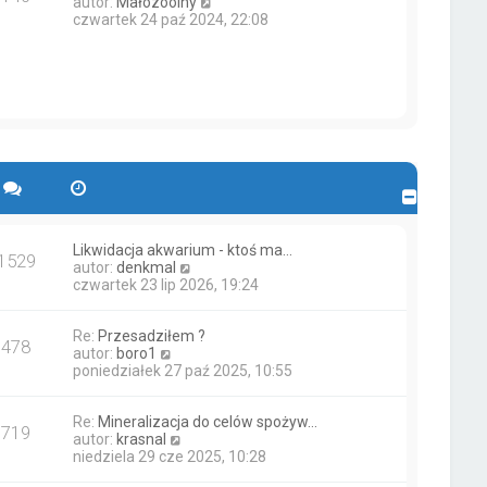
W
autor:
Małozoolny
e
j
z
y
czwartek 24 paź 2024, 22:08
t
n
y
ś
l
o
p
w
n
w
o
i
a
s
s
e
j
z
t
t
n
y
l
o
p
n
w
o
a
s
s
j
z
t
n
y
o
p
w
o
s
s
Likwidacja akwarium - ktoś ma…
1529
z
t
W
autor:
denkmal
y
y
czwartek 23 lip 2026, 19:24
p
ś
o
w
s
Re:
Przesadziłem ?
i
478
t
W
autor:
boro1
e
y
poniedziałek 27 paź 2025, 10:55
t
ś
l
w
n
Re:
Mineralizacja do celów spożyw…
i
a
719
W
autor:
krasnal
e
j
y
niedziela 29 cze 2025, 10:28
t
n
ś
l
o