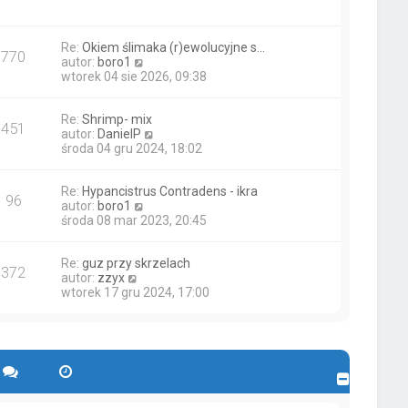
y
e
p
t
o
l
s
n
Re:
Okiem ślimaka (r)ewolucyjne s…
770
t
a
W
autor:
boro1
j
y
wtorek 04 sie 2026, 09:38
n
ś
o
w
w
Re:
Shrimp- mix
i
451
s
W
autor:
DanielP
e
z
y
środa 04 gru 2024, 18:02
t
y
ś
l
p
w
n
o
Re:
Hypancistrus Contradens - ikra
i
a
96
s
W
autor:
boro1
e
j
t
y
środa 08 mar 2023, 20:45
t
n
ś
l
o
w
n
w
Re:
guz przy skrzelach
i
a
s
372
W
autor:
zzyx
e
j
z
y
wtorek 17 gru 2024, 17:00
t
n
y
ś
l
o
p
w
n
w
o
i
a
s
s
e
j
z
t
t
n
y
l
o
p
n
w
o