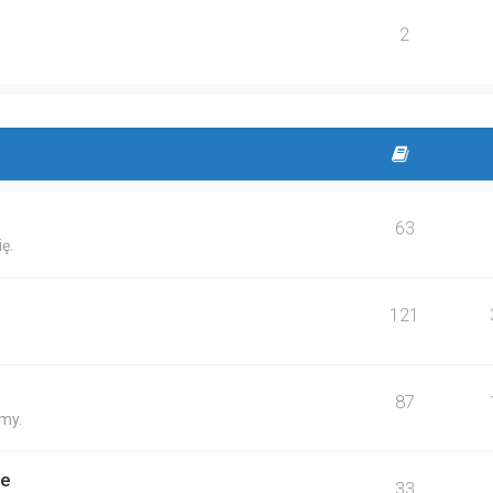
2
63
ę.
121
87
my.
ne
33