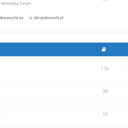
 z tematyką forum.
akwarysta.eu
zbrojnikowate.pl
156
38
53
.