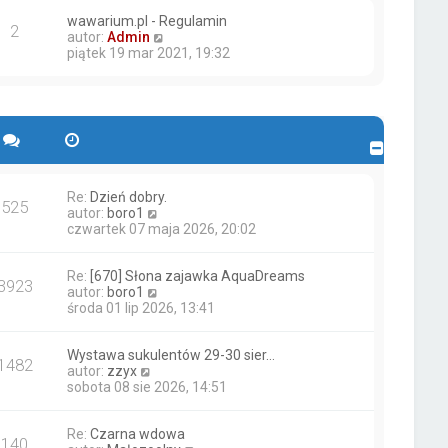
wawarium.pl - Regulamin
2
W
autor:
Admin
y
piątek 19 mar 2021, 19:32
ś
w
i
e
t
l
n
a
j
Re:
Dzień dobry.
525
W
n
autor:
boro1
y
o
czwartek 07 maja 2026, 20:02
ś
w
w
s
Re:
[670] Słona zajawka AquaDreams
i
z
3923
W
autor:
boro1
e
y
y
środa 01 lip 2026, 13:41
t
p
ś
l
o
w
n
s
Wystawa sukulentów 29-30 sier…
i
a
t
1482
W
autor:
zzyx
e
j
y
sobota 08 sie 2026, 14:51
t
n
ś
l
o
w
n
w
Re:
Czarna wdowa
i
a
s
140