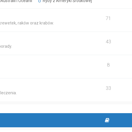
Australii i Oceanii
Ryby z Ameryki Środkowej
71
krewetek, raków oraz krabów.
43
porady.
8
33
leczenia.