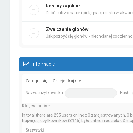
Rośliny ogólnie
Dobór, utrzymanie i pielęgnacja roślin w akwar
Zwalczanie glonów
Jak pozbyć się glonów - niechcianej codziennoś
Informacje
Zaloguj się
•
Zarejestruj się
Nazwa użytkownika:
Hasło:
Kto jest online
In total there are
255
users online :: 0 zarejestrowanych, 0 
Najwięcej użytkowników (
3146
) było online niedziela 03 ma
Statystyki