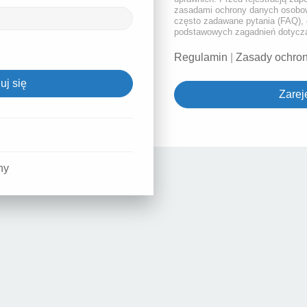
zasadami ochrony danych osobow
często zadawane pytania (FAQ), 
podstawowych zagadnień dotyczą
Regulamin
|
Zasady ochro
Zareje
ny