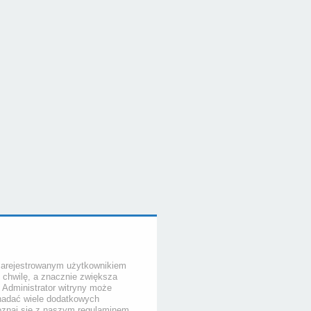
zarejestrowanym użytkownikiem
o chwilę, a znacznie zwiększa
. Administrator witryny może
nadać wiele dodatkowych
poznaj się z naszym regulaminem,