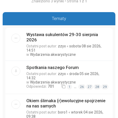
Znaleziono 3 wyniki • Strona
1
z
1
Tematy
Wystawa sukulentów 29-30 sierpnia
2026
Ostatni post autor:
zzyx
«
sobota 08 sie 2026,
14:51
w
Wydarzenia akwarystyczne
Spotkania naszego Forum
Ostatni post autor:
zzyx
«
środa 05 sie 2026,
14:32
w
Wydarzenia akwarystyczne
Odpowiedzi:
701
…
1
26
27
28
29
Okiem ślimaka (r)ewolucyjne spojrzenie
na nas samych
Ostatni post autor:
boro1
«
wtorek 04 sie 2026,
09:38