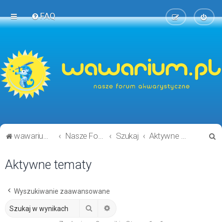
FAQ
S
wawarium.pl
Nasze Forum Akwarystyczne
Szukaj
Aktywne tematy
z
Aktywne tematy
u
k
a
Wyszukiwanie zaawansowane
j
Szukaj
Wyszukiwanie zaawansowane