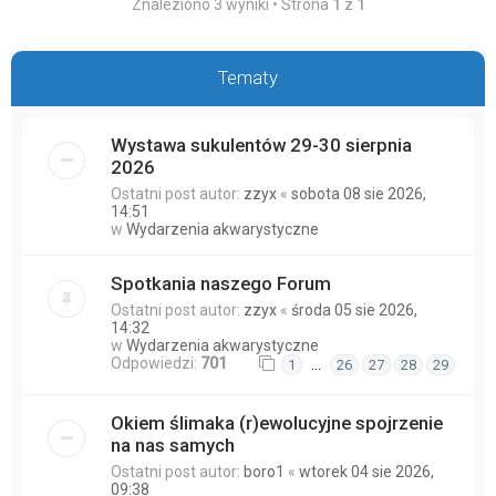
Znaleziono 3 wyniki • Strona
1
z
1
Tematy
Wystawa sukulentów 29-30 sierpnia
2026
Ostatni post autor:
zzyx
«
sobota 08 sie 2026,
14:51
w
Wydarzenia akwarystyczne
Spotkania naszego Forum
Ostatni post autor:
zzyx
«
środa 05 sie 2026,
14:32
w
Wydarzenia akwarystyczne
Odpowiedzi:
701
…
1
26
27
28
29
Okiem ślimaka (r)ewolucyjne spojrzenie
na nas samych
Ostatni post autor:
boro1
«
wtorek 04 sie 2026,
09:38