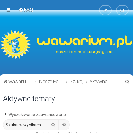
FAQ
S
wawarium.pl
Nasze Forum Akwarystyczne
Szukaj
Aktywne tematy
z
Aktywne tematy
u
k
a
Wyszukiwanie zaawansowane
j
Szukaj
Wyszukiwanie zaawansowane