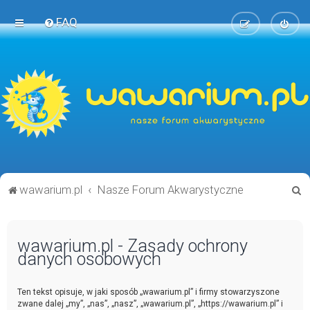
FAQ
S
wawarium.pl
Nasze Forum Akwarystyczne
z
u
wawarium.pl - Zasady ochrony
k
danych osobowych
a
j
Ten tekst opisuje, w jaki sposób „wawarium.pl” i firmy stowarzyszone
zwane dalej „my”, „nas”, „nasz”, „wawarium.pl”, „https://wawarium.pl” i