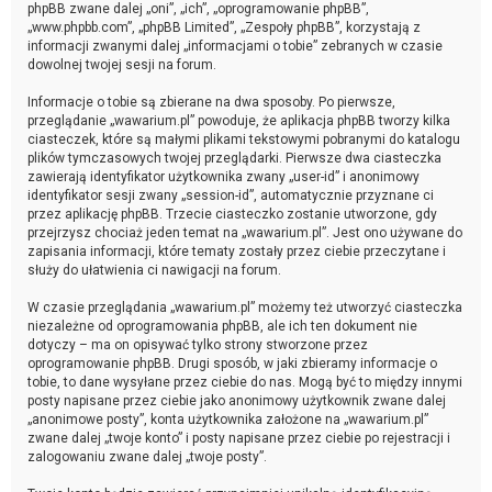
phpBB zwane dalej „oni”, „ich”, „oprogramowanie phpBB”,
„www.phpbb.com”, „phpBB Limited”, „Zespoły phpBB”, korzystają z
informacji zwanymi dalej „informacjami o tobie” zebranych w czasie
dowolnej twojej sesji na forum.
Informacje o tobie są zbierane na dwa sposoby. Po pierwsze,
przeglądanie „wawarium.pl” powoduje, że aplikacja phpBB tworzy kilka
ciasteczek, które są małymi plikami tekstowymi pobranymi do katalogu
plików tymczasowych twojej przeglądarki. Pierwsze dwa ciasteczka
zawierają identyfikator użytkownika zwany „user-id” i anonimowy
identyfikator sesji zwany „session-id”, automatycznie przyznane ci
przez aplikację phpBB. Trzecie ciasteczko zostanie utworzone, gdy
przejrzysz chociaż jeden temat na „wawarium.pl”. Jest ono używane do
zapisania informacji, które tematy zostały przez ciebie przeczytane i
służy do ułatwienia ci nawigacji na forum.
W czasie przeglądania „wawarium.pl” możemy też utworzyć ciasteczka
niezależne od oprogramowania phpBB, ale ich ten dokument nie
dotyczy – ma on opisywać tylko strony stworzone przez
oprogramowanie phpBB. Drugi sposób, w jaki zbieramy informacje o
tobie, to dane wysyłane przez ciebie do nas. Mogą być to między innymi
posty napisane przez ciebie jako anonimowy użytkownik zwane dalej
„anonimowe posty”, konta użytkownika założone na „wawarium.pl”
zwane dalej „twoje konto” i posty napisane przez ciebie po rejestracji i
zalogowaniu zwane dalej „twoje posty”.