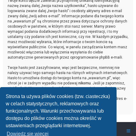
Twoje konto będzie zawierać przynajmniej unikalną identyfikacyjną
nazwę zwaną dalej „twoja nazwa użytkownika”, hasło używane do
logowania zwane dalej „twoje hasło” i osobisty aktywny adres e-mail
zwany dalej „twój adres e-mail”. Informacje podane dla twojego konta
na „wawarium.pl” są chronione przez prawa dotyczące ochrony danych
osobowych w państwie, w którym stoi nasz serwer. Mamy prawo
wymagać podania dodatkowych informacji przy rejestracji, i to my
ustalamy czy podanie ich jest konieczne, czy nie. W każdym przypadku,
masz możliwość wybrania, które informacje o twoim koncie są
wyświetlane publicznie. Co więcej, w panelu zarządzania kontem masz
możliwość włączenia lub wyłączenia wysyłania do ciebie
automatycznie generowanych przez oprogramowanie phpBB e-maili.
Twoje hasło jest zaszyfrowane, więc jest bezpieczne, niemniej nie
należy używać tego samego hasła na różnych witrynach internetowych.
Hasło to umożliwia dostęp do twojego konta na „wawarium.pl”, więc
chroń je i w żadnym wypadku nie podawaj
nikomu
. Jeśli je zapomnisz,
użyj funkcji „Nie pamiętam hasła”. Witryna poprosi cię o podanie nazwy
użytkownika i adresu e-mail. Po podaniu tych danych zostanie
Strona ta używa plików cookies (tzw. ciasteczka)
wygenerowane nowe hasło i przesłane na podany przez ciebie adres e-
w celach statystycznych, reklamowych oraz
mail. Umożliwi ono odzyskanie dostępu do twojego konta.
funkcjonalnych. Warunki przechowywania lub
dostępu do plików cookies można określić w
ustawieniach przeglądarki internetowej.
wawarium.pl
Nasze Forum Akwarystyczne
Dowiedz się więcej