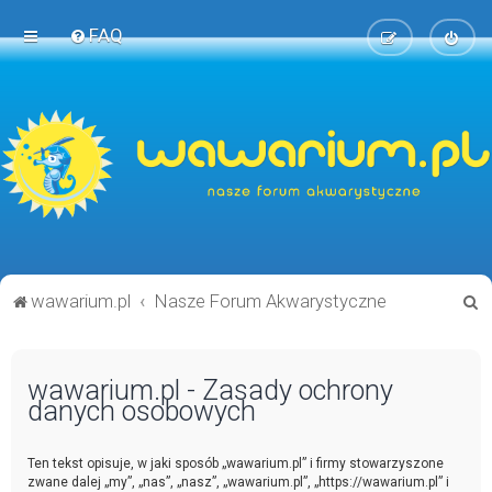
FAQ
S
wawarium.pl
Nasze Forum Akwarystyczne
z
u
wawarium.pl - Zasady ochrony
k
danych osobowych
a
j
Ten tekst opisuje, w jaki sposób „wawarium.pl” i firmy stowarzyszone
zwane dalej „my”, „nas”, „nasz”, „wawarium.pl”, „https://wawarium.pl” i