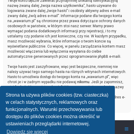
Twoje konto będzie zawierać przynajmniej unikalną identyfikacyjną
nazwę zwaną dalej „twoja nazwa użytkownika”, hasło używane do
logowania zwane dalej „twoje hasło” i osobisty aktywny adres e-mail
zwany dalej „twój adres e-mail”. Informacje podane dla twojego konta
na „wawarium.pl” są chronione przez prawa dotyczące ochrony danych
osobowych w państwie, w którym stoi nasz serwer. Mamy prawo
wymagać podania dodatkowych informacji przy rejestracji, i to my
ustalamy czy podanie ich jest konieczne, czy nie. W każdym przypadku,
masz możliwość wybrania, które informacje o twoim koncie są
wyświetlane publicznie. Co więcej, w panelu zarządzania kontem masz
możliwość włączenia lub wyłączenia wysyłania do ciebie
automatycznie generowanych przez oprogramowanie phpBB e-maili.
Twoje hasło jest zaszyfrowane, więc jest bezpieczne, niemniej nie
należy używać tego samego hasła na różnych witrynach internetowych.
Hasło to umożliwia dostęp do twojego konta na „wawarium.pl”, więc
chroń je i w żadnym wypadku nie podawaj
nikomu
. Jeśli je zapomnisz,
użyj funkcji „Nie pamiętam hasła”. Witryna poprosi cię o podanie nazwy
użytkownika i adresu e-mail. Po podaniu tych danych zostanie
Strona ta używa plików cookies (tzw. ciasteczka)
wygenerowane nowe hasło i przesłane na podany przez ciebie adres e-
w celach statystycznych, reklamowych oraz
mail. Umożliwi ono odzyskanie dostępu do twojego konta.
funkcjonalnych. Warunki przechowywania lub
dostępu do plików cookies można określić w
ustawieniach przeglądarki internetowej.
wawarium.pl
Nasze Forum Akwarystyczne
Dowiedz się więcej