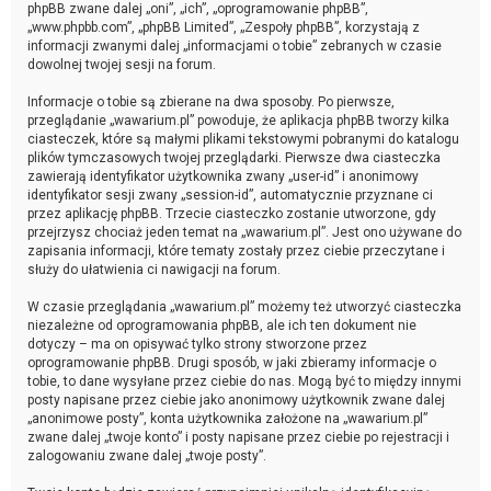
phpBB zwane dalej „oni”, „ich”, „oprogramowanie phpBB”,
„www.phpbb.com”, „phpBB Limited”, „Zespoły phpBB”, korzystają z
informacji zwanymi dalej „informacjami o tobie” zebranych w czasie
dowolnej twojej sesji na forum.
Informacje o tobie są zbierane na dwa sposoby. Po pierwsze,
przeglądanie „wawarium.pl” powoduje, że aplikacja phpBB tworzy kilka
ciasteczek, które są małymi plikami tekstowymi pobranymi do katalogu
plików tymczasowych twojej przeglądarki. Pierwsze dwa ciasteczka
zawierają identyfikator użytkownika zwany „user-id” i anonimowy
identyfikator sesji zwany „session-id”, automatycznie przyznane ci
przez aplikację phpBB. Trzecie ciasteczko zostanie utworzone, gdy
przejrzysz chociaż jeden temat na „wawarium.pl”. Jest ono używane do
zapisania informacji, które tematy zostały przez ciebie przeczytane i
służy do ułatwienia ci nawigacji na forum.
W czasie przeglądania „wawarium.pl” możemy też utworzyć ciasteczka
niezależne od oprogramowania phpBB, ale ich ten dokument nie
dotyczy – ma on opisywać tylko strony stworzone przez
oprogramowanie phpBB. Drugi sposób, w jaki zbieramy informacje o
tobie, to dane wysyłane przez ciebie do nas. Mogą być to między innymi
posty napisane przez ciebie jako anonimowy użytkownik zwane dalej
„anonimowe posty”, konta użytkownika założone na „wawarium.pl”
zwane dalej „twoje konto” i posty napisane przez ciebie po rejestracji i
zalogowaniu zwane dalej „twoje posty”.