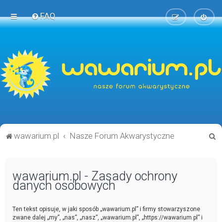
FAQ
S
wawarium.pl
Nasze Forum Akwarystyczne
z
u
wawarium.pl - Zasady ochrony
k
danych osobowych
a
j
Ten tekst opisuje, w jaki sposób „wawarium.pl” i firmy stowarzyszone
zwane dalej „my”, „nas”, „nasz”, „wawarium.pl”, „https://wawarium.pl” i