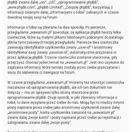
phpBB zwane dalej „oni”, „ich”, „oprogramowanie phpBB”,
„www.phpbb.com”, „phpBB Limited”, „Zespoły phpBB”, korzystają z
informacji zwanymi dalej „informacjami o tobie” zebranych w czasie
dowolnej twojej sesji na forum.
Informacje o tobie są zbierane na dwa sposoby. Po pierwsze,
przeglądanie „wawarium.pl” powoduje, że aplikacja phpBB tworzy kilka
ciasteczek, które są małymi plikami tekstowymi pobranymi do katalogu
plików tymczasowych twojej przeglądarki. Pierwsze dwa ciasteczka
zawierają identyfikator użytkownika zwany „user-id” i anonimowy
identyfikator sesji zwany „session-id”, automatycznie przyznane ci
przez aplikację phpBB. Trzecie ciasteczko zostanie utworzone, gdy
przejrzysz chociaż jeden temat na „wawarium.pl”. Jest ono używane do
zapisania informacji, które tematy zostały przez ciebie przeczytane i
służy do ułatwienia ci nawigacji na forum.
W czasie przeglądania „wawarium.pl” możemy też utworzyć ciasteczka
niezależne od oprogramowania phpBB, ale ich ten dokument nie
dotyczy – ma on opisywać tylko strony stworzone przez
oprogramowanie phpBB. Drugi sposób, w jaki zbieramy informacje o
tobie, to dane wysyłane przez ciebie do nas. Mogą być to między innymi
posty napisane przez ciebie jako anonimowy użytkownik zwane dalej
„anonimowe posty”, konta użytkownika założone na „wawarium.pl”
zwane dalej „twoje konto” i posty napisane przez ciebie po rejestracji i
zalogowaniu zwane dalej „twoje posty”.