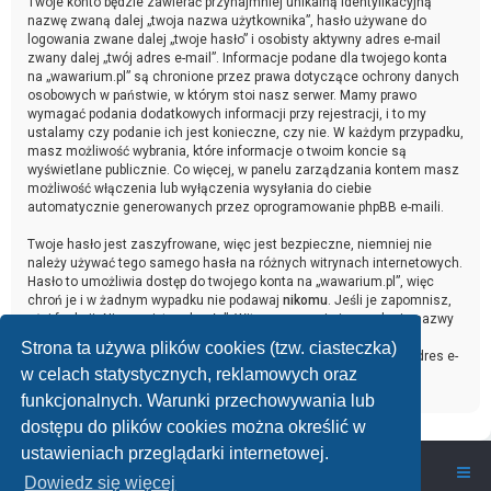
Twoje konto będzie zawierać przynajmniej unikalną identyfikacyjną
nazwę zwaną dalej „twoja nazwa użytkownika”, hasło używane do
logowania zwane dalej „twoje hasło” i osobisty aktywny adres e-mail
zwany dalej „twój adres e-mail”. Informacje podane dla twojego konta
na „wawarium.pl” są chronione przez prawa dotyczące ochrony danych
osobowych w państwie, w którym stoi nasz serwer. Mamy prawo
wymagać podania dodatkowych informacji przy rejestracji, i to my
ustalamy czy podanie ich jest konieczne, czy nie. W każdym przypadku,
masz możliwość wybrania, które informacje o twoim koncie są
wyświetlane publicznie. Co więcej, w panelu zarządzania kontem masz
możliwość włączenia lub wyłączenia wysyłania do ciebie
automatycznie generowanych przez oprogramowanie phpBB e-maili.
Twoje hasło jest zaszyfrowane, więc jest bezpieczne, niemniej nie
należy używać tego samego hasła na różnych witrynach internetowych.
Hasło to umożliwia dostęp do twojego konta na „wawarium.pl”, więc
chroń je i w żadnym wypadku nie podawaj
nikomu
. Jeśli je zapomnisz,
użyj funkcji „Nie pamiętam hasła”. Witryna poprosi cię o podanie nazwy
użytkownika i adresu e-mail. Po podaniu tych danych zostanie
Strona ta używa plików cookies (tzw. ciasteczka)
wygenerowane nowe hasło i przesłane na podany przez ciebie adres e-
w celach statystycznych, reklamowych oraz
mail. Umożliwi ono odzyskanie dostępu do twojego konta.
funkcjonalnych. Warunki przechowywania lub
dostępu do plików cookies można określić w
ustawieniach przeglądarki internetowej.
wawarium.pl
Nasze Forum Akwarystyczne
Dowiedz się więcej