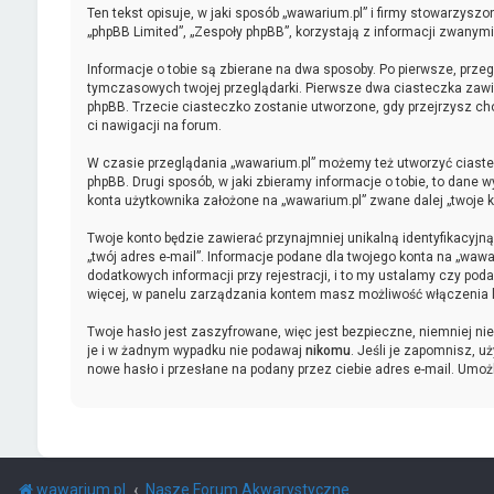
Ten tekst opisuje, w jaki sposób „wawarium.pl” i firmy stowarzyszo
„phpBB Limited”, „Zespoły phpBB”, korzystają z informacji zwanymi
Informacje o tobie są zbierane na dwa sposoby. Po pierwsze, przeg
tymczasowych twojej przeglądarki. Pierwsze dwa ciasteczka zawiera
phpBB. Trzecie ciasteczko zostanie utworzone, gdy przejrzysz choc
ci nawigacji na forum.
W czasie przeglądania „wawarium.pl” możemy też utworzyć ciaste
phpBB. Drugi sposób, w jaki zbieramy informacje o tobie, to dane
konta użytkownika założone na „wawarium.pl” zwane dalej „twoje kon
Twoje konto będzie zawierać przynajmniej unikalną identyfikacyjn
„twój adres e-mail”. Informacje podane dla twojego konta na „w
dodatkowych informacji przy rejestracji, i to my ustalamy czy pod
więcej, w panelu zarządzania kontem masz możliwość włączenia 
Twoje hasło jest zaszyfrowane, więc jest bezpieczne, niemniej ni
je i w żadnym wypadku nie podawaj
nikomu
. Jeśli je zapomnisz, u
nowe hasło i przesłane na podany przez ciebie adres e-mail. Umoż
wawarium.pl
Nasze Forum Akwarystyczne