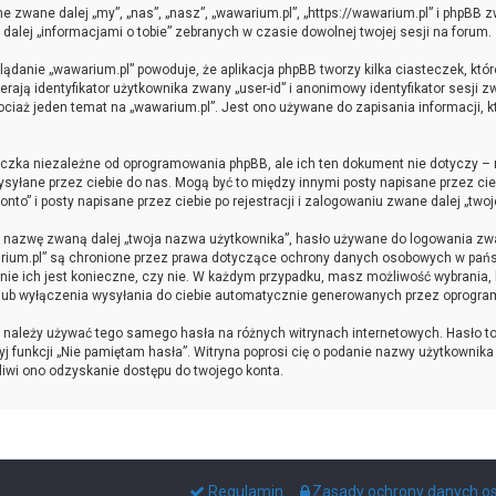
ne zwane dalej „my”, „nas”, „nasz”, „wawarium.pl”, „https://wawarium.pl” i phpBB 
 dalej „informacjami o tobie” zebranych w czasie dowolnej twojej sesji na forum.
lądanie „wawarium.pl” powoduje, że aplikacja phpBB tworzy kilka ciasteczek, któ
ją identyfikator użytkownika zwany „user-id” i anonimowy identyfikator sesji z
iaż jeden temat na „wawarium.pl”. Jest ono używane do zapisania informacji, któ
czka niezależne od oprogramowania phpBB, ale ich ten dokument nie dotyczy –
 wysyłane przez ciebie do nas. Mogą być to między innymi posty napisane przez 
to” i posty napisane przez ciebie po rejestracji i zalogowaniu zwane dalej „twoj
ą nazwę zwaną dalej „twoja nazwa użytkownika”, hasło używane do logowania zwan
awarium.pl” są chronione przez prawa dotyczące ochrony danych osobowych w pa
anie ich jest konieczne, czy nie. W każdym przypadku, masz możliwość wybrania, 
lub wyłączenia wysyłania do ciebie automatycznie generowanych przez oprogra
e należy używać tego samego hasła na różnych witrynach internetowych. Hasło to
żyj funkcji „Nie pamiętam hasła”. Witryna poprosi cię o podanie nazwy użytkowni
liwi ono odzyskanie dostępu do twojego konta.
Regulamin
Zasady ochrony danych 