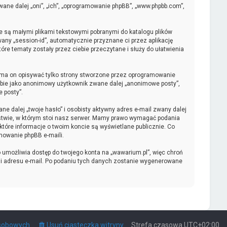
zwane dalej „oni”, „ich”, „oprogramowanie phpBB”, „www.phpbb.com”,
re są małymi plikami tekstowymi pobranymi do katalogu plików
wany „session-id”, automatycznie przyznane ci przez aplikację
re tematy zostały przez ciebie przeczytane i służy do ułatwienia
 ma on opisywać tylko strony stworzone przez oprogramowanie
ciebie jako anonimowy użytkownik zwane dalej „anonimowe posty”,
e posty”.
e dalej „twoje hasło” i osobisty aktywny adres e-mail zwany dalej
ństwie, w którym stoi nasz serwer. Mamy prawo wymagać podania
które informacje o twoim koncie są wyświetlane publicznie. Co
mowanie phpBB e-maili.
 umożliwia dostęp do twojego konta na „wawarium.pl”, więc chroń
ka i adresu e-mail. Po podaniu tych danych zostanie wygenerowane
osobowych
Usuń ciasteczka witryny
Strefa czasowa
UTC+02:00