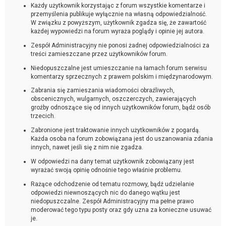
Każdy użytkownik korzystając z forum wszystkie komentarze i
przemyślenia publikuje wyłącznie na własną odpowiedzialność.
W związku z powyższym, użytkownik zgadza się, że zawartość
każdej wypowiedzi na forum wyraża poglądy i opinie jej autora.
Zespół Administracyjny nie ponosi żadnej odpowiedzialności za
treści zamieszczane przez użytkowników forum.
Niedopuszczalne jest umieszczanie na łamach forum serwisu
komentarzy sprzecznych z prawem polskim i międzynarodowym.
Zabrania się zamieszania wiadomości obraźliwych,
obscenicznych, wulgarnych, oszczerczych, zawierających
groźby odnoszące się od innych użytkowników forum, bądź osób
trzecich.
Zabronione jest traktowanie innych użytkowników z pogardą.
Każda osoba na forum zobowiązana jest do uszanowania zdania
innych, nawet jeśli się z nim nie zgadza.
W odpowiedzi na dany temat użytkownik zobowiązany jest
wyrażać swoją opinię odnośnie tego właśnie problemu.
Rażące odchodzenie od tematu rozmowy, bądź udzielanie
odpowiedzi niewnoszących nic do danego wątku jest
niedopuszczalne. Zespół Administracyjny ma pełne prawo
moderować tego typu posty oraz gdy uzna za konieczne usuwać
je.