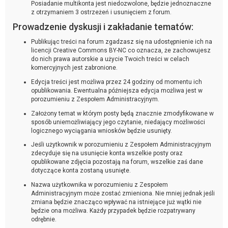
Posiadanie multikonta jest niedozwolone, będzie jednoznaczne
z otrzymaniem 3 ostrzeżeń i usunięciem z forum.
Prowadzenie dyskusji i zakładanie tematów:
Publikując treści na forum zgadzasz się na udostępnienie ich na
licencji Creative Commons BY-NC co oznacza, że zachowujesz
do nich prawa autorskie a użycie Twoich treści w celach
komercyjnych jest zabronione.
Edycja treści jest możliwa przez 24 godziny od momentu ich
opublikowania. Ewentualna późniejsza edycja możliwa jest w
porozumieniu z Zespołem Administracyjnym.
Założony temat w którym posty będą znacznie zmodyfikowane w
sposób uniemożliwiający jego czytanie, niedający możliwości
logicznego wyciągania wniosków będzie usunięty.
Jeśli użytkownik w porozumieniu z Zespołem Administracyjnym
zdecyduje się na usunięcie konta wszelkie posty oraz
opublikowane zdjęcia pozostają na forum, wszelkie zaś dane
dotyczące konta zostaną usunięte.
Nazwa użytkownika w porozumieniu z Zespołem
Administracyjnym może zostać zmieniona. Nie mniej jednak jeśli
zmiana będzie znacząco wpływać na istniejące już wątki nie
będzie ona możliwa. Każdy przypadek będzie rozpatrywany
odrębnie.