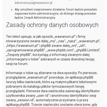
administracja@wawarium.pl
Aby umożliwić nieprzerwane działanie, forum będzie posiadało
zapasowe konto administracyjne, do którego dostęp posiadać
będzie Zespół Administracyjny.
Zasady ochrony danych osobowych
Ten tekst opisuje, w jaki sposób „wawarium.pl” i firmy
stowarzyszone zwane dalej „my”, „nas”, „nasz”, „wawarium.pl”,
„https://wawarium.pl” i phpBB zwane dalej „oni”, „ich”,
„oprogramowanie phpBB”, „www.phpbb.com”, „phpBB Limited”,
„Zespoły phpBB”, korzystają z informacji zwanymi dalej
„informacjami o tobie” zebranych w czasie dowolnej twojej
sesji na forum.
Informacje o tobie są zbierane na dwa sposoby. Po pierwsze,
przeglądanie „wawarium.pl” powoduje, że aplikacja phpBB
tworzy kilka ciasteczek, które są małymi plikami tekstowymi
pobranymi do katalogu plików tymczasowych twojej
przeglądarki. Pierwsze dwa ciasteczka zawierają identyfikator
użytkownika zwany „user-id” i anonimowy identyfikator sesji
zwany „session-id”, automatycznie przyznane ci przez
aplikację phpBB. Trzecie ciasteczko zostanie utworzone, gdy