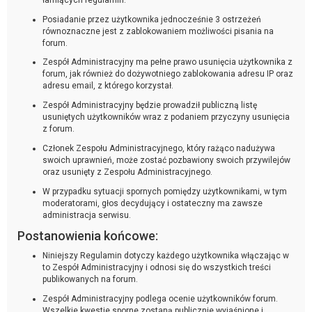
Posiadanie przez użytkownika jednocześnie 3 ostrzeżeń
równoznaczne jest z zablokowaniem możliwości pisania na
forum.
Zespół Administracyjny ma pełne prawo usunięcia użytkownika z
forum, jak również do dożywotniego zablokowania adresu IP oraz
adresu email, z którego korzystał.
Zespół Administracyjny będzie prowadził publiczną listę
usuniętych użytkowników wraz z podaniem przyczyny usunięcia
z forum.
Członek Zespołu Administracyjnego, który rażąco nadużywa
swoich uprawnień, może zostać pozbawiony swoich przywilejów
oraz usunięty z Zespołu Administracyjnego.
W przypadku sytuacji spornych pomiędzy użytkownikami, w tym
moderatorami, głos decydujący i ostateczny ma zawsze
administracja serwisu.
Postanowienia końcowe:
Niniejszy Regulamin dotyczy każdego użytkownika włączając w
to Zespół Administracyjny i odnosi się do wszystkich treści
publikowanych na forum.
Zespół Administracyjny podlega ocenie użytkowników forum.
Wszelkie kwestie sporne zostaną publicznie wyjaśnione i