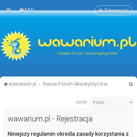
FAQ
Zaloguj się
S
wawarium.pl
Nasze Forum Akwarystyczne
z
u
Język:
k
wawarium.pl - Rejestracja
a
j
Niniejszy regulamin określa zasady korzystania z