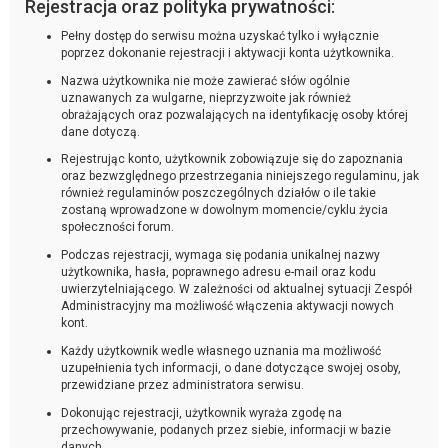
Rejestracja oraz polityka prywatności:
Pełny dostęp do serwisu można uzyskać tylko i wyłącznie
poprzez dokonanie rejestracji i aktywacji konta użytkownika.
Nazwa użytkownika nie może zawierać słów ogólnie
uznawanych za wulgarne, nieprzyzwoite jak również
obrażających oraz pozwalających na identyfikację osoby której
dane dotyczą.
Rejestrując konto, użytkownik zobowiązuje się do zapoznania
oraz bezwzględnego przestrzegania niniejszego regulaminu, jak
również regulaminów poszczególnych działów o ile takie
zostaną wprowadzone w dowolnym momencie/cyklu życia
społeczności forum.
Podczas rejestracji, wymaga się podania unikalnej nazwy
użytkownika, hasła, poprawnego adresu e-mail oraz kodu
uwierzytelniającego. W zależności od aktualnej sytuacji Zespół
Administracyjny ma możliwość włączenia aktywacji nowych
kont.
Każdy użytkownik wedle własnego uznania ma możliwość
uzupełnienia tych informacji, o dane dotyczące swojej osoby,
przewidziane przez administratora serwisu.
Dokonując rejestracji, użytkownik wyraża zgodę na
przechowywanie, podanych przez siebie, informacji w bazie
danych.