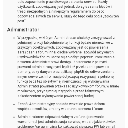
celu zapewnienie prawidłowego działania serwisu. Każdy
użytkownik zobowiązany jest jednak do zgłaszania błędów i
treści niezgodnych z niniejszym regulaminem do osób
odpowiedzialnych za serwis, służy do tego celu opcja „zgłoś ten
post”.
Administrator:
W przypadku, w którym Administrator chciałby zrezygnować z
pełnionej funkcji lub pełnienie tej funkcji będzie niemożliwe z
przyczyn obiektywnych, zobowiązany jest do powierzenia
zarządzania forum innej osobie wybranej spośród aktywnych
użytkowników forum. Może się to odbyć poprzez umożliwienie
nowemu Administratorowi dostępu do serwera z pełnymi
prawami administracyjnymi bądź też przekazanie praw do
domeny, bazy danych oraz aplikacji phpBB do odtworzenia na
innym serwerze. Informację dotyczącą rezygnacji z pełnionej
funkcji bądź też obiektywnej niemożności jej wykonywania
Administrator powinien przekazać użytkownikom forum, w miarę
możliwości, przynajmniej 2 tygodnie przed faktycznym
zakończeniem wykonywania powierzonej funkcji.
Zespół Administracyjny posiada wszelkie prawa doboru
współpracowników, zmiany wizerunku serwera i forum.
Administratorem odpowiedzialnym za funkcjonowanie
wawarium.pl jest administracja serwisu, w razie jakichkolwiek
problemów/spraw można kontaktować się przez PW lub e-mail