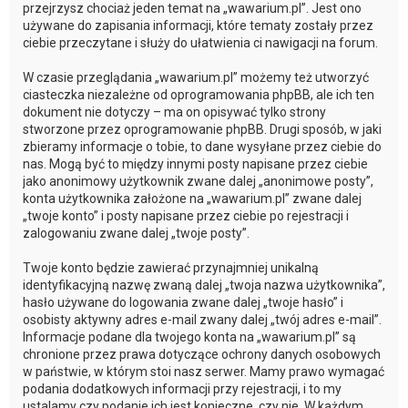
przejrzysz chociaż jeden temat na „wawarium.pl”. Jest ono
używane do zapisania informacji, które tematy zostały przez
ciebie przeczytane i służy do ułatwienia ci nawigacji na forum.
W czasie przeglądania „wawarium.pl” możemy też utworzyć
ciasteczka niezależne od oprogramowania phpBB, ale ich ten
dokument nie dotyczy – ma on opisywać tylko strony
stworzone przez oprogramowanie phpBB. Drugi sposób, w jaki
zbieramy informacje o tobie, to dane wysyłane przez ciebie do
nas. Mogą być to między innymi posty napisane przez ciebie
jako anonimowy użytkownik zwane dalej „anonimowe posty”,
konta użytkownika założone na „wawarium.pl” zwane dalej
„twoje konto” i posty napisane przez ciebie po rejestracji i
zalogowaniu zwane dalej „twoje posty”.
Twoje konto będzie zawierać przynajmniej unikalną
identyfikacyjną nazwę zwaną dalej „twoja nazwa użytkownika”,
hasło używane do logowania zwane dalej „twoje hasło” i
osobisty aktywny adres e-mail zwany dalej „twój adres e-mail”.
Informacje podane dla twojego konta na „wawarium.pl” są
chronione przez prawa dotyczące ochrony danych osobowych
w państwie, w którym stoi nasz serwer. Mamy prawo wymagać
podania dodatkowych informacji przy rejestracji, i to my
ustalamy czy podanie ich jest konieczne, czy nie. W każdym