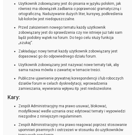
Użytkownik zobowiązany jest do pisania w języku polskim, jak
również ma obowiązek zadbania o poprawność gramatyczną i
ortograficzną. Nadużywanie dużych liter, kursywy, podkreślenia
lub kolorów jest niedopuszczalne.
Przed założeniem nowego tematu każdy użytkownik
zobowiązany jest do sprawdzenia czy nie istnieje już taki sam
bądź podobny wątek na forum. Do tego celu służy funkcja
„szukaj”.
Zakładając nowy temat każdy użytkownik zobowiązany jest
dopasować go do odpowiedniego działu forum.
Użytkownik zobowiązany jest nazywać nowe tematy tak, aby
sama nazwa mówiła o zawartej w temacie treści.
Publiczne ujawnienie prywatnej korespondencji i/lub roboczych
działów forum w celach dyskredytacji, wprowadzenia
zamieszania, wywierania wpływu itp. jest niedozwolone.
Kary:
Zespół Administracyjny ma prawo usuwać, blokować,
modyfikować wedle uznania oraz edytować tematy i wypowiedzi
niezgodne z niniejszym regulaminem.
Zespół Administracyjny ma prawo reagować poprzez stosowanie
upomnień pisemnych i ostrzeżeń w stosunku do użytkowników
łamiących regulamin.