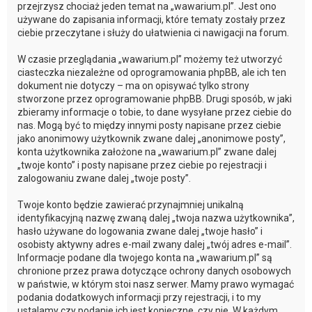
przejrzysz chociaż jeden temat na „wawarium.pl”. Jest ono
używane do zapisania informacji, które tematy zostały przez
ciebie przeczytane i służy do ułatwienia ci nawigacji na forum.
W czasie przeglądania „wawarium.pl” możemy też utworzyć
ciasteczka niezależne od oprogramowania phpBB, ale ich ten
dokument nie dotyczy – ma on opisywać tylko strony
stworzone przez oprogramowanie phpBB. Drugi sposób, w jaki
zbieramy informacje o tobie, to dane wysyłane przez ciebie do
nas. Mogą być to między innymi posty napisane przez ciebie
jako anonimowy użytkownik zwane dalej „anonimowe posty”,
konta użytkownika założone na „wawarium.pl” zwane dalej
„twoje konto” i posty napisane przez ciebie po rejestracji i
zalogowaniu zwane dalej „twoje posty”.
Twoje konto będzie zawierać przynajmniej unikalną
identyfikacyjną nazwę zwaną dalej „twoja nazwa użytkownika”,
hasło używane do logowania zwane dalej „twoje hasło” i
osobisty aktywny adres e-mail zwany dalej „twój adres e-mail”.
Informacje podane dla twojego konta na „wawarium.pl” są
chronione przez prawa dotyczące ochrony danych osobowych
w państwie, w którym stoi nasz serwer. Mamy prawo wymagać
podania dodatkowych informacji przy rejestracji, i to my
ustalamy czy podanie ich jest konieczne, czy nie. W każdym