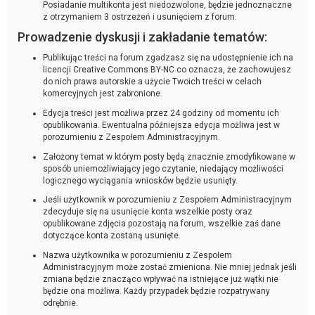
Posiadanie multikonta jest niedozwolone, będzie jednoznaczne
z otrzymaniem 3 ostrzeżeń i usunięciem z forum.
Prowadzenie dyskusji i zakładanie tematów:
Publikując treści na forum zgadzasz się na udostępnienie ich na
licencji Creative Commons BY-NC co oznacza, że zachowujesz
do nich prawa autorskie a użycie Twoich treści w celach
komercyjnych jest zabronione.
Edycja treści jest możliwa przez 24 godziny od momentu ich
opublikowania. Ewentualna późniejsza edycja możliwa jest w
porozumieniu z Zespołem Administracyjnym.
Założony temat w którym posty będą znacznie zmodyfikowane w
sposób uniemożliwiający jego czytanie, niedający możliwości
logicznego wyciągania wniosków będzie usunięty.
Jeśli użytkownik w porozumieniu z Zespołem Administracyjnym
zdecyduje się na usunięcie konta wszelkie posty oraz
opublikowane zdjęcia pozostają na forum, wszelkie zaś dane
dotyczące konta zostaną usunięte.
Nazwa użytkownika w porozumieniu z Zespołem
Administracyjnym może zostać zmieniona. Nie mniej jednak jeśli
zmiana będzie znacząco wpływać na istniejące już wątki nie
będzie ona możliwa. Każdy przypadek będzie rozpatrywany
odrębnie.