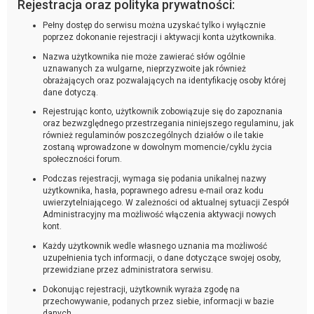
Rejestracja oraz polityka prywatności:
Pełny dostęp do serwisu można uzyskać tylko i wyłącznie
poprzez dokonanie rejestracji i aktywacji konta użytkownika.
Nazwa użytkownika nie może zawierać słów ogólnie
uznawanych za wulgarne, nieprzyzwoite jak również
obrażających oraz pozwalających na identyfikację osoby której
dane dotyczą.
Rejestrując konto, użytkownik zobowiązuje się do zapoznania
oraz bezwzględnego przestrzegania niniejszego regulaminu, jak
również regulaminów poszczególnych działów o ile takie
zostaną wprowadzone w dowolnym momencie/cyklu życia
społeczności forum.
Podczas rejestracji, wymaga się podania unikalnej nazwy
użytkownika, hasła, poprawnego adresu e-mail oraz kodu
uwierzytelniającego. W zależności od aktualnej sytuacji Zespół
Administracyjny ma możliwość włączenia aktywacji nowych
kont.
Każdy użytkownik wedle własnego uznania ma możliwość
uzupełnienia tych informacji, o dane dotyczące swojej osoby,
przewidziane przez administratora serwisu.
Dokonując rejestracji, użytkownik wyraża zgodę na
przechowywanie, podanych przez siebie, informacji w bazie
danych.