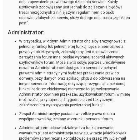
celu zapewnienie prawidłowego działania serwisu. Każdy
użytkownik zobowiązany jest jednak do zgłaszania błędów i
treści niezgodnych z niniejszym regulaminem do osób
odpowiedzialnych za serwis, służy do tego celu opcja „zgłoś ten
post”.
Administrator:
W przypadku, w którym Administrator chciałby zrezygnować z
pełnionej funkcji lub pełnienie tej funkcji będzie niemożliwe z
przyczyn obiektywnych, zobowiązany jest do powierzenia
zarządzania forum innej osobie wybranej spośród aktywnych
użytkowników forum. Może się to odbyć poprzez umożliwienie
nowemu Administratorowi dostępu do serwera z pełnymi
prawami administracyjnymi bądź też przekazanie praw do
domeny, bazy danych oraz aplikacji phpBB do odtworzenia na
innym serwerze. Informację dotyczącą rezygnacji z pełnionej
funkcji bądź też obiektywnej niemożności jej wykonywania
Administrator powinien przekazać użytkownikom forum, w miarę
możliwości, przynajmniej 2 tygodnie przed faktycznym
zakończeniem wykonywania powierzonej funkcji.
Zespół Administracyjny posiada wszelkie prawa doboru
współpracowników, zmiany wizerunku serwera i forum.
Administratorem odpowiedzialnym za funkcjonowanie
wawarium.pl jest administracja serwisu, w razie jakichkolwiek
problemów/spraw można kontaktować się przez PW lub e-mail