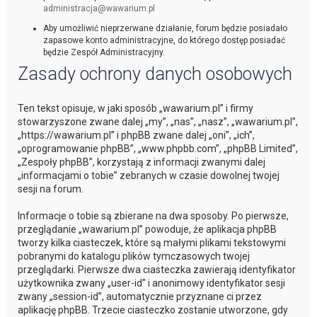
administracja@wawarium.pl
Aby umożliwić nieprzerwane działanie, forum będzie posiadało
zapasowe konto administracyjne, do którego dostęp posiadać
będzie Zespół Administracyjny.
Zasady ochrony danych osobowych
Ten tekst opisuje, w jaki sposób „wawarium.pl” i firmy
stowarzyszone zwane dalej „my”, „nas”, „nasz”, „wawarium.pl”,
„https://wawarium.pl” i phpBB zwane dalej „oni”, „ich”,
„oprogramowanie phpBB”, „www.phpbb.com”, „phpBB Limited”,
„Zespoły phpBB”, korzystają z informacji zwanymi dalej
„informacjami o tobie” zebranych w czasie dowolnej twojej
sesji na forum.
Informacje o tobie są zbierane na dwa sposoby. Po pierwsze,
przeglądanie „wawarium.pl” powoduje, że aplikacja phpBB
tworzy kilka ciasteczek, które są małymi plikami tekstowymi
pobranymi do katalogu plików tymczasowych twojej
przeglądarki. Pierwsze dwa ciasteczka zawierają identyfikator
użytkownika zwany „user-id” i anonimowy identyfikator sesji
zwany „session-id”, automatycznie przyznane ci przez
aplikację phpBB. Trzecie ciasteczko zostanie utworzone, gdy