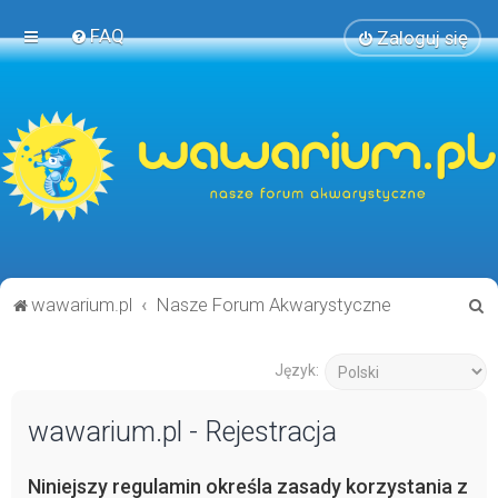
FAQ
Zaloguj się
S
wawarium.pl
Nasze Forum Akwarystyczne
z
u
Język:
k
wawarium.pl - Rejestracja
a
j
Niniejszy regulamin określa zasady korzystania z