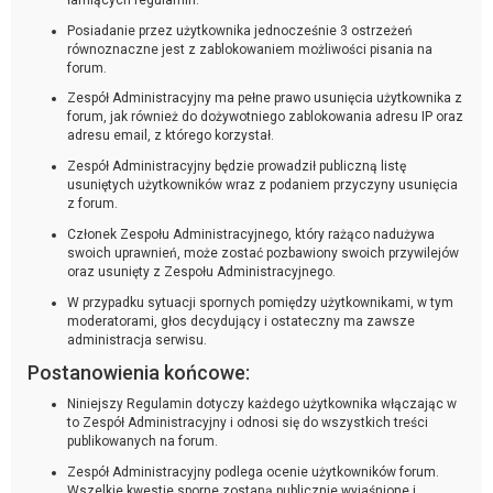
Posiadanie przez użytkownika jednocześnie 3 ostrzeżeń
równoznaczne jest z zablokowaniem możliwości pisania na
forum.
Zespół Administracyjny ma pełne prawo usunięcia użytkownika z
forum, jak również do dożywotniego zablokowania adresu IP oraz
adresu email, z którego korzystał.
Zespół Administracyjny będzie prowadził publiczną listę
usuniętych użytkowników wraz z podaniem przyczyny usunięcia
z forum.
Członek Zespołu Administracyjnego, który rażąco nadużywa
swoich uprawnień, może zostać pozbawiony swoich przywilejów
oraz usunięty z Zespołu Administracyjnego.
W przypadku sytuacji spornych pomiędzy użytkownikami, w tym
moderatorami, głos decydujący i ostateczny ma zawsze
administracja serwisu.
Postanowienia końcowe:
Niniejszy Regulamin dotyczy każdego użytkownika włączając w
to Zespół Administracyjny i odnosi się do wszystkich treści
publikowanych na forum.
Zespół Administracyjny podlega ocenie użytkowników forum.
Wszelkie kwestie sporne zostaną publicznie wyjaśnione i