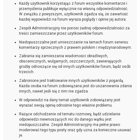
Każdy użytkownik korzystając z forum wszystkie komentarze i
przemyślenia publikuje wyłącznie na własną odpowiedzialność.
W związku z powyższym, użytkownik zgadza się, że zawartość
każdej wypowiedzi na forum wyraża poglądy i opinie jej autora.
Zespół Administracyjny nie ponosi żadnej odpowiedzialności za
treści zamieszczane przez użytkowników forum.
Niedopuszczalne jest umieszczanie na łamach forum serwisu
komentarzy sprzecznych z prawem polskim i międzynarodowym.
Zabrania się zamieszania wiadomości obraźliwych,
obscenicznych, wulgarnych, oszczerczych, zawierających
groźby odnoszące się od innych użytkowników forum, bądź osób
trzecich.
Zabronione jest traktowanie innych użytkowników z pogardą.
Każda osoba na forum zobowiązana jest do uszanowania zdania
innych, nawet jeśli się z nim nie zgadza.
W odpowiedzi na dany temat użytkownik zobowiązany jest
wyrażać swoją opinię odnośnie tego właśnie problemu.
Rażące odchodzenie od tematu rozmowy, bądź udzielanie
odpowiedzi niewnoszących nic do danego wątku jest
niedopuszczalne. Zespół Administracyjny ma pełne prawo
moderować tego typu posty oraz gdy uzna za konieczne usuwać
je.