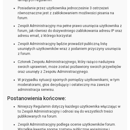
Posiadanie przez użytkownika jednocześnie 3 ostrzeżeń
równoznaczne jest z zablokowaniem możliwości pisania na
forum.
Zespół Administracyjny ma pełne prawo usunięcia użytkownika z
forum, jak również do dożywotniego zablokowania adresu IP oraz
adresu email, z którego korzystał.
Zespół Administracyjny będzie prowadził publiczną listę
usuniętych użytkowników wraz z podaniem przyczyny usunięcia
z forum.
Członek Zespołu Administracyjnego, który rażąco nadużywa
swoich uprawnień, może zostać pozbawiony swoich przywilejów
oraz usunięty z Zespołu Administracyjnego.
W przypadku sytuacji spornych pomiędzy użytkownikami, w tym
moderatorami, głos decydujący i ostateczny ma zawsze
administracja serwisu.
Postanowienia końcowe:
Niniejszy Regulamin dotyczy każdego użytkownika włączając w
to Zespół Administracyjny i odnosi się do wszystkich treści
publikowanych na forum.
Zespół Administracyjny podlega ocenie użytkowników forum.
Wszelkie kwestie sporne zostaną publicznie wyjaśnione i