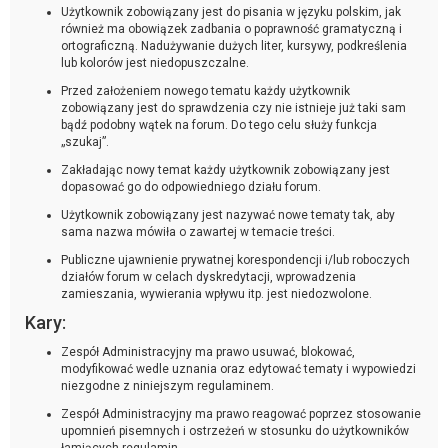
Użytkownik zobowiązany jest do pisania w języku polskim, jak
również ma obowiązek zadbania o poprawność gramatyczną i
ortograficzną. Nadużywanie dużych liter, kursywy, podkreślenia
lub kolorów jest niedopuszczalne.
Przed założeniem nowego tematu każdy użytkownik
zobowiązany jest do sprawdzenia czy nie istnieje już taki sam
bądź podobny wątek na forum. Do tego celu służy funkcja
„szukaj”.
Zakładając nowy temat każdy użytkownik zobowiązany jest
dopasować go do odpowiedniego działu forum.
Użytkownik zobowiązany jest nazywać nowe tematy tak, aby
sama nazwa mówiła o zawartej w temacie treści.
Publiczne ujawnienie prywatnej korespondencji i/lub roboczych
działów forum w celach dyskredytacji, wprowadzenia
zamieszania, wywierania wpływu itp. jest niedozwolone.
Kary:
Zespół Administracyjny ma prawo usuwać, blokować,
modyfikować wedle uznania oraz edytować tematy i wypowiedzi
niezgodne z niniejszym regulaminem.
Zespół Administracyjny ma prawo reagować poprzez stosowanie
upomnień pisemnych i ostrzeżeń w stosunku do użytkowników
łamiących regulamin.