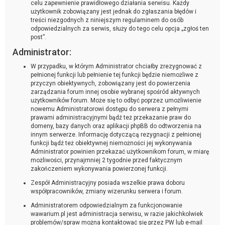
celu zapewnienie prawidłowego działania serwisu. Każdy
użytkownik zobowiązany jest jednak do zgłaszania błędów i
treści niezgodnych z niniejszym regulaminem do osób
odpowiedzialnych za serwis, służy do tego celu opcja „zgłoś ten
post”.
Administrator:
W przypadku, w którym Administrator chciałby zrezygnować z
pełnionej funkcji lub pełnienie tej funkcji będzie niemożliwe z
przyczyn obiektywnych, zobowiązany jest do powierzenia
zarządzania forum innej osobie wybranej spośród aktywnych
użytkowników forum. Może się to odbyć poprzez umożliwienie
nowemu Administratorowi dostępu do serwera z pełnymi
prawami administracyjnymi bądź też przekazanie praw do
domeny, bazy danych oraz aplikacji phpBB do odtworzenia na
innym serwerze. Informację dotyczącą rezygnacji z pełnionej
funkcji bądź też obiektywnej niemożności jej wykonywania
Administrator powinien przekazać użytkownikom forum, w miarę
możliwości, przynajmniej 2 tygodnie przed faktycznym
zakończeniem wykonywania powierzonej funkcji.
Zespół Administracyjny posiada wszelkie prawa doboru
współpracowników, zmiany wizerunku serwera i forum.
Administratorem odpowiedzialnym za funkcjonowanie
wawarium.pl jest administracja serwisu, w razie jakichkolwiek
problemów/spraw można kontaktować się przez PW lub e-mail