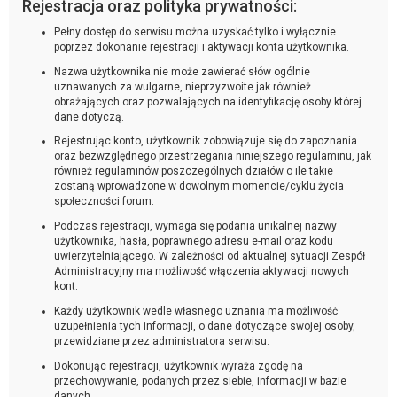
Rejestracja oraz polityka prywatności:
Pełny dostęp do serwisu można uzyskać tylko i wyłącznie
poprzez dokonanie rejestracji i aktywacji konta użytkownika.
Nazwa użytkownika nie może zawierać słów ogólnie
uznawanych za wulgarne, nieprzyzwoite jak również
obrażających oraz pozwalających na identyfikację osoby której
dane dotyczą.
Rejestrując konto, użytkownik zobowiązuje się do zapoznania
oraz bezwzględnego przestrzegania niniejszego regulaminu, jak
również regulaminów poszczególnych działów o ile takie
zostaną wprowadzone w dowolnym momencie/cyklu życia
społeczności forum.
Podczas rejestracji, wymaga się podania unikalnej nazwy
użytkownika, hasła, poprawnego adresu e-mail oraz kodu
uwierzytelniającego. W zależności od aktualnej sytuacji Zespół
Administracyjny ma możliwość włączenia aktywacji nowych
kont.
Każdy użytkownik wedle własnego uznania ma możliwość
uzupełnienia tych informacji, o dane dotyczące swojej osoby,
przewidziane przez administratora serwisu.
Dokonując rejestracji, użytkownik wyraża zgodę na
przechowywanie, podanych przez siebie, informacji w bazie
danych.