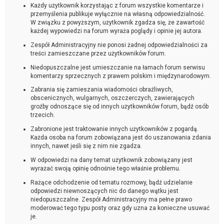
Każdy użytkownik korzystając z forum wszystkie komentarze i
przemyślenia publikuje wyłącznie na własną odpowiedzialność.
W związku z powyższym, użytkownik zgadza się, że zawartość
każdej wypowiedzi na forum wyraża poglądy i opinie jej autora.
Zespół Administracyjny nie ponosi żadnej odpowiedzialności za
treści zamieszczane przez użytkowników forum.
Niedopuszczalne jest umieszczanie na łamach forum serwisu
komentarzy sprzecznych z prawem polskim i międzynarodowym.
Zabrania się zamieszania wiadomości obraźliwych,
obscenicznych, wulgarnych, oszczerczych, zawierających
groźby odnoszące się od innych użytkowników forum, bądź osób
trzecich.
Zabronione jest traktowanie innych użytkowników z pogardą.
Każda osoba na forum zobowiązana jest do uszanowania zdania
innych, nawet jeśli się z nim nie zgadza.
W odpowiedzi na dany temat użytkownik zobowiązany jest
wyrażać swoją opinię odnośnie tego właśnie problemu.
Rażące odchodzenie od tematu rozmowy, bądź udzielanie
odpowiedzi niewnoszących nic do danego wątku jest
niedopuszczalne. Zespół Administracyjny ma pełne prawo
moderować tego typu posty oraz gdy uzna za konieczne usuwać
je.