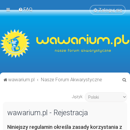
FAQ
Zaloguj się
S
wawarium.pl
Nasze Forum Akwarystyczne
z
u
Język:
k
wawarium.pl - Rejestracja
a
j
Niniejszy regulamin określa zasady korzystania z