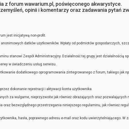
nia z forum wawarium.pl, poświęconego akwarystyce.
zemyśleń, opinii i komentarzy oraz zadawania pytań zw
m jest inicjatywą non-profit.
i anonimowych datków użytkowników. Wpłaty od podmiotów gospodarczych, szcze
inu stanowi Zespół Administracyjny. Działalność tej grupy jest działalnością sp
zerwy w świadczeniu usług serwisu.
ytkowanie dodatkowego oprogramowania zintegrowanego z forum, takiego jak np. 
rzez dokonanie rejestracji i aktywacji konta użytkownika.
ch za wulgarne, nieprzyzwoite jak również obrażających oraz pozwalających na 
nia oraz bezwzględnego przestrzegania niniejszego regulaminu, jak również reg
żytkownika, hasła, poprawnego adresu e-mail oraz kodu uwierzytelniającego. W z