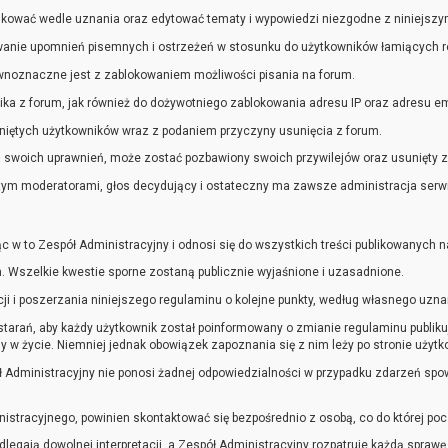
ikować wedle uznania oraz edytować tematy i wypowiedzi niezgodne z niniejsz
anie upomnień pisemnych i ostrzeżeń w stosunku do użytkowników łamiących r
wnoznaczne jest z zablokowaniem możliwości pisania na forum.
a z forum, jak również do dożywotniego zablokowania adresu IP oraz adresu emai
suniętych użytkowników wraz z podaniem przyczyny usunięcia z forum.
 swoich uprawnień, może zostać pozbawiony swoich przywilejów oraz usunięty z
tym moderatorami, głos decydujący i ostateczny ma zawsze administracja serw
 w to Zespół Administracyjny i odnosi się do wszystkich treści publikowanych n
 Wszelkie kwestie sporne zostaną publicznie wyjaśnione i uzasadnione.
ji i poszerzania niniejszego regulaminu o kolejne punkty, według własnego uzna
 starań, aby każdy użytkownik został poinformowany o zmianie regulaminu publi
 w życie. Niemniej jednak obowiązek zapoznania się z nim leży po stronie użytk
 Administracyjny nie ponosi żadnej odpowiedzialności w przypadku zdarzeń s
nistracyjnego, powinien skontaktować się bezpośrednio z osobą, co do której po
dlegają dowolnej interpretacji, a Zespół Administracyjny rozpatruje każdą sprawę