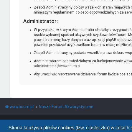
Zespół Administracyjny dołoży wszelkich starań mających n
niniejszym regulaminem do osób odpowiedzialnych za serwis,
Administrator:
W przypadku, w którym Administrator chciałby zrezygnować z
osobie wybranej spośród aktywnych użytkowników forum. Mo
praw do domeny, bazy danych oraz aplikacji phpBB do odtwor
powinien przekazać użytkownikom forum, w miarę możliwośc
Zespół Administracyjny posiada wszelkie prawa doboru wsp
Administratorem odpowiedzialnym za funkcjonowanie wawari
administracja@wawarium.pl
Aby umożliwić nieprzerwane działanie, forum będzie posiad
wawarium.pl
Nasze Forum Akwarystyczne
Powered by
phpBB
™
• Design by
PlanetStyles
Polski pakiet językowy dostarcza
phpBB.pl
Strona ta używa plików cookies (tzw. ciasteczka) w celac
phpBB Two Factor Authentication ©
paul999