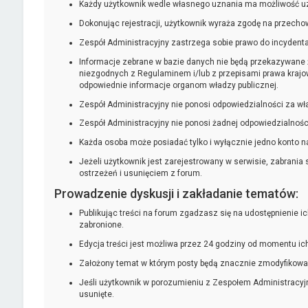
Każdy użytkownik wedle własnego uznania ma możliwość uzup
Dokonując rejestracji, użytkownik wyraża zgodę na przechow
Zespół Administracyjny zastrzega sobie prawo do incydental
Informacje zebrane w bazie danych nie będą przekazywane 
niezgodnych z Regulaminem i/lub z przepisami prawa krajow
odpowiednie informacje organom władzy publicznej.
Zespół Administracyjny nie ponosi odpowiedzialności za w
Zespół Administracyjny nie ponosi żadnej odpowiedzialno
Każda osoba może posiadać tylko i wyłącznie jedno konto n
Jeżeli użytkownik jest zarejestrowany w serwisie, zabrani
ostrzeżeń i usunięciem z forum.
Prowadzenie dyskusji i zakładanie tematów:
Publikując treści na forum zgadzasz się na udostępnienie 
zabronione.
Edycja treści jest możliwa przez 24 godziny od momentu i
Założony temat w którym posty będą znacznie zmodyfikowan
Jeśli użytkownik w porozumieniu z Zespołem Administracyj
usunięte.