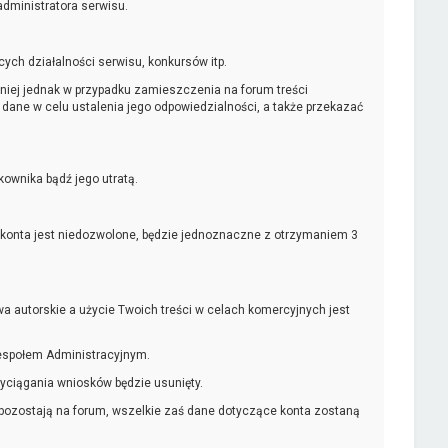
dministratora serwisu.
ych działalności serwisu, konkursów itp.
iej jednak w przypadku zamieszczenia na forum treści
dane w celu ustalenia jego odpowiedzialności, a także przekazać
wnika bądź jego utratą.
tikonta jest niedozwolone, będzie jednoznaczne z otrzymaniem 3
a autorskie a użycie Twoich treści w celach komercyjnych jest
Zespołem Administracyjnym.
yciągania wniosków będzie usunięty.
 pozostają na forum, wszelkie zaś dane dotyczące konta zostaną