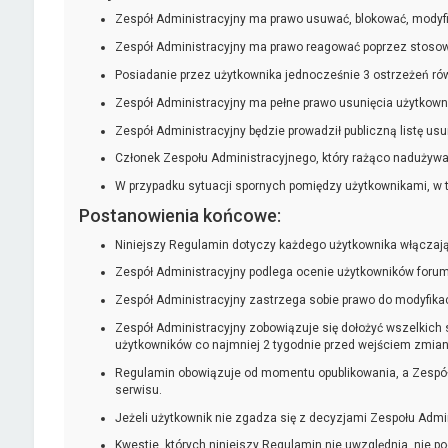
Zespół Administracyjny ma prawo usuwać, blokować, modyf
Zespół Administracyjny ma prawo reagować poprzez stosow
Posiadanie przez użytkownika jednocześnie 3 ostrzeżeń ró
Zespół Administracyjny ma pełne prawo usunięcia użytkownik
Zespół Administracyjny będzie prowadził publiczną listę u
Członek Zespołu Administracyjnego, który rażąco nadużywa
W przypadku sytuacji spornych pomiędzy użytkownikami, w 
Postanowienia końcowe:
Niniejszy Regulamin dotyczy każdego użytkownika włączając
Zespół Administracyjny podlega ocenie użytkowników forum.
Zespół Administracyjny zastrzega sobie prawo do modyfikac
Zespół Administracyjny zobowiązuje się dołożyć wszelkich
użytkowników co najmniej 2 tygodnie przed wejściem zmiany
Regulamin obowiązuje od momentu opublikowania, a Zespół
serwisu.
Jeżeli użytkownik nie zgadza się z decyzjami Zespołu Admi
Kwestie, których niniejszy Regulamin nie uwzględnia, nie po