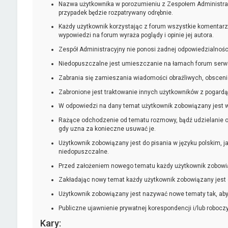
Nazwa użytkownika w porozumieniu z Zespołem Administracy
przypadek będzie rozpatrywany odrębnie.
Każdy użytkownik korzystając z forum wszystkie komentarz
wypowiedzi na forum wyraża poglądy i opinie jej autora.
Zespół Administracyjny nie ponosi żadnej odpowiedzialnoś
Niedopuszczalne jest umieszczanie na łamach forum serw
Zabrania się zamieszania wiadomości obraźliwych, obsceni
Zabronione jest traktowanie innych użytkowników z pogardą
W odpowiedzi na dany temat użytkownik zobowiązany jest w
Rażące odchodzenie od tematu rozmowy, bądź udzielanie o
gdy uzna za konieczne usuwać je.
Użytkownik zobowiązany jest do pisania w języku polskim, j
niedopuszczalne.
Przed założeniem nowego tematu każdy użytkownik zobowiąza
Zakładając nowy temat każdy użytkownik zobowiązany jest
Użytkownik zobowiązany jest nazywać nowe tematy tak, aby
Publiczne ujawnienie prywatnej korespondencji i/lub roboc
Kary: