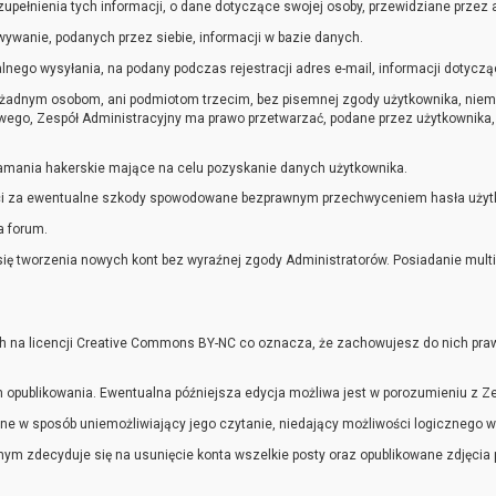
ełnienia tych informacji, o dane dotyczące swojej osoby, przewidziane przez a
ywanie, podanych przez siebie, informacji w bazie danych.
nego wysyłania, na podany podczas rejestracji adres e-mail, informacji dotycząc
żadnym osobom, ani podmiotom trzecim, bez pisemnej zgody użytkownika, niemn
ego, Zespół Administracyjny ma prawo przetwarzać, podane przez użytkownika, 
łamania hakerskie mające na celu pozyskanie danych użytkownika.
ści za ewentualne szkody spowodowane bezprawnym przechwyceniem hasła użytko
a forum.
a się tworzenia nowych kont bez wyraźnej zgody Administratorów. Posiadanie mul
ich na licencji Creative Commons BY-NC co oznacza, że zachowujesz do nich praw
ch opublikowania. Ewentualna późniejsza edycja możliwa jest w porozumieniu z 
e w sposób uniemożliwiający jego czytanie, niedający możliwości logicznego w
nym zdecyduje się na usunięcie konta wszelkie posty oraz opublikowane zdjęcia