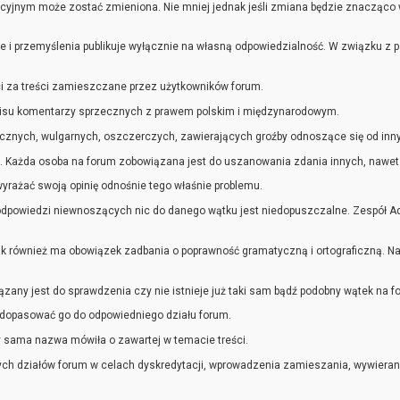
jnym może zostać zmieniona. Nie mniej jednak jeśli zmiana będzie znacząco wpł
e i przemyślenia publikuje wyłącznie na własną odpowiedzialność. W związku z 
ci za treści zamieszczane przez użytkowników forum.
isu komentarzy sprzecznych z prawem polskim i międzynarodowym.
cznych, wulgarnych, oszczerczych, zawierających groźby odnoszące się od inny
. Każda osoba na forum zobowiązana jest do uszanowania zdania innych, nawet je
yrażać swoją opinię odnośnie tego właśnie problemu.
dpowiedzi niewnoszących nic do danego wątku jest niedopuszczalne. Zespół Ad
ak również ma obowiązek zadbania o poprawność gramatyczną i ortograficzną. Nadu
ny jest do sprawdzenia czy nie istnieje już taki sam bądź podobny wątek na for
 dopasować go do odpowiedniego działu forum.
 sama nazwa mówiła o zawartej w temacie treści.
zych działów forum w celach dyskredytacji, wprowadzenia zamieszania, wywierani