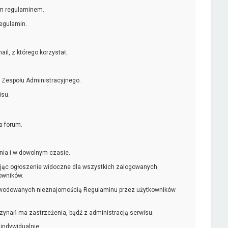
ym regulaminem.
egulamin.
l, z którego korzystał.
 Zespołu Administracyjnego.
isu.
a forum.
nia i w dowolnym czasie.
kując ogłoszenie widoczne dla wszystkich zalogowanych
owników.
powodowanych nieznajomością Regulaminu przez użytkowników
czynań ma zastrzeżenia, bądź z administracją serwisu.
 indywidualnie.