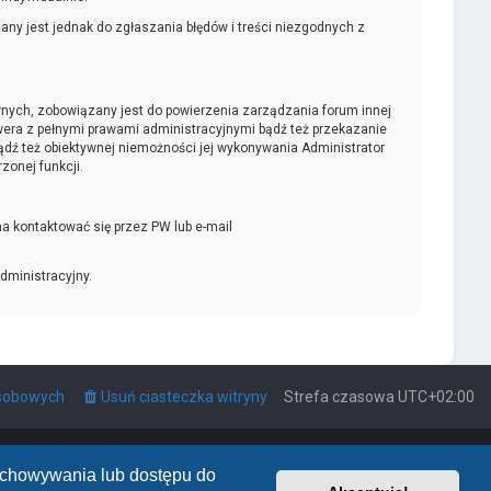
ny jest jednak do zgłaszania błędów i treści niezgodnych z
ywnych, zobowiązany jest do powierzenia zarządzania forum innej
era z pełnymi prawami administracyjnymi bądź też przekazanie
bądź też obiektywnej niemożności jej wykonywania Administrator
onej funkcji.
a kontaktować się przez PW lub e-mail
dministracyjny.
osobowych
Usuń ciasteczka witryny
Strefa czasowa
UTC+02:00
zechowywania lub dostępu do