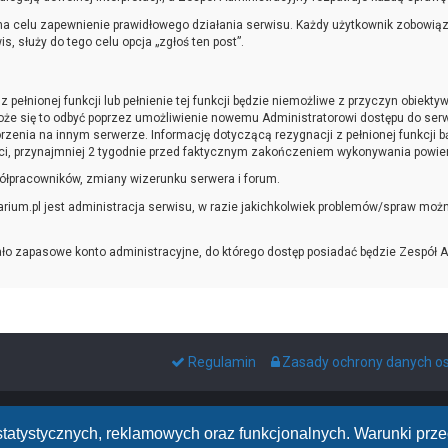
a celu zapewnienie prawidłowego działania serwisu. Każdy użytkownik zobowiąza
 służy do tego celu opcja „zgłoś ten post”.
 pełnionej funkcji lub pełnienie tej funkcji będzie niemożliwe z przyczyn obiekt
że się to odbyć poprzez umożliwienie nowemu Administratorowi dostępu do serw
zenia na innym serwerze. Informację dotyczącą rezygnacji z pełnionej funkcji 
i, przynajmniej 2 tygodnie przed faktycznym zakończeniem wykonywania powierz
ółpracowników, zmiany wizerunku serwera i forum.
um.pl jest administracja serwisu, w razie jakichkolwiek problemów/spraw możn
ało zapasowe konto administracyjne, do którego dostęp posiadać będzie Zespół A
Regulamin
Zasady ochrony danych 
h statystycznych, reklamowych oraz funkcjonalnych. Warunki pr