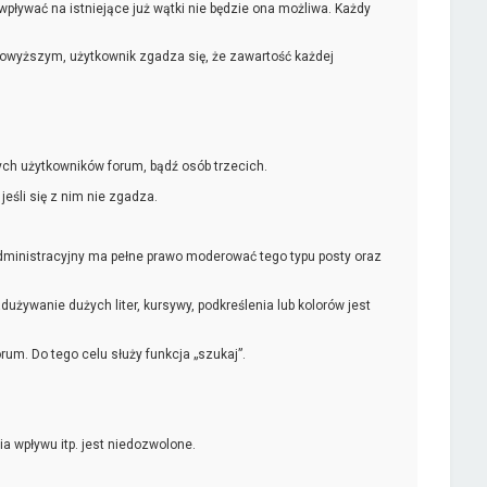
ywać na istniejące już wątki nie będzie ona możliwa. Każdy
powyższym, użytkownik zgadza się, że zawartość każdej
ch użytkowników forum, bądź osób trzecich.
śli się z nim nie zgadza.
ministracyjny ma pełne prawo moderować tego typu posty oraz
żywanie dużych liter, kursywy, podkreślenia lub kolorów jest
um. Do tego celu służy funkcja „szukaj”.
a wpływu itp. jest niedozwolone.