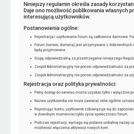
Niniejszy regulamin określa zasady korzysta
Daje ono możliwość publikowania własnych pr
interesującą użytkowników.
Postanowienia ogólne:
Rejestracja i użytkowanie forum są całkowicie darmowe. Foru
Forum (serwer, domena) jest utrzymywane z dobrowolnych 
będą przyjmowane.
Grupę odpowiedzialną za przestrzeganie niniejszego Regulam
Zespół Administracyjny nie ponosi odpowiedzialności za pr
Zespół Administracyjny nie ponosi odpowiedzialności za uż
Rejestracja oraz polityka prywatności:
Pełny dostęp do serwisu można uzyskać tylko i wyłącznie pop
Nazwa użytkownika nie może zawierać słów ogólnie uznawany
Rejestrując konto, użytkownik zobowiązuje się do zapozna
w dowolnym momencie/cyklu życia społeczności forum.
Podczas rejestracji, wymaga się podania unikalnej nazwy u
możliwość włączenia aktywacji nowych kont.