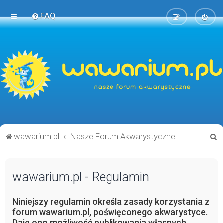
FAQ
S
wawarium.pl
Nasze Forum Akwarystyczne
z
u
wawarium.pl - Regulamin
k
a
Niniejszy regulamin określa zasady korzystania z
j
forum wawarium.pl, poświęconego akwarystyce.
Daje ono możliwość publikowania własnych