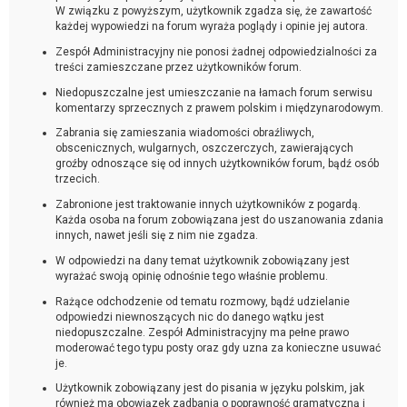
W związku z powyższym, użytkownik zgadza się, że zawartość
każdej wypowiedzi na forum wyraża poglądy i opinie jej autora.
Zespół Administracyjny nie ponosi żadnej odpowiedzialności za
treści zamieszczane przez użytkowników forum.
Niedopuszczalne jest umieszczanie na łamach forum serwisu
komentarzy sprzecznych z prawem polskim i międzynarodowym.
Zabrania się zamieszania wiadomości obraźliwych,
obscenicznych, wulgarnych, oszczerczych, zawierających
groźby odnoszące się od innych użytkowników forum, bądź osób
trzecich.
Zabronione jest traktowanie innych użytkowników z pogardą.
Każda osoba na forum zobowiązana jest do uszanowania zdania
innych, nawet jeśli się z nim nie zgadza.
W odpowiedzi na dany temat użytkownik zobowiązany jest
wyrażać swoją opinię odnośnie tego właśnie problemu.
Rażące odchodzenie od tematu rozmowy, bądź udzielanie
odpowiedzi niewnoszących nic do danego wątku jest
niedopuszczalne. Zespół Administracyjny ma pełne prawo
moderować tego typu posty oraz gdy uzna za konieczne usuwać
je.
Użytkownik zobowiązany jest do pisania w języku polskim, jak
również ma obowiązek zadbania o poprawność gramatyczną i