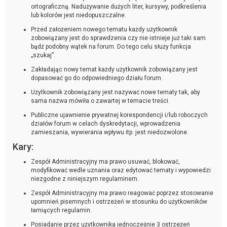
ortograficzną. Nadużywanie dużych liter, kursywy, podkreślenia
lub kolorów jest niedopuszczalne.
Przed założeniem nowego tematu każdy użytkownik
zobowiązany jest do sprawdzenia czy nie istnieje już taki sam
bądź podobny wątek na forum. Do tego celu służy funkcja
„szukaj”.
Zakładając nowy temat każdy użytkownik zobowiązany jest
dopasować go do odpowiedniego działu forum.
Użytkownik zobowiązany jest nazywać nowe tematy tak, aby
sama nazwa mówiła o zawartej w temacie treści.
Publiczne ujawnienie prywatnej korespondencji i/lub roboczych
działów forum w celach dyskredytacji, wprowadzenia
zamieszania, wywierania wpływu itp. jest niedozwolone.
Kary:
Zespół Administracyjny ma prawo usuwać, blokować,
modyfikować wedle uznania oraz edytować tematy i wypowiedzi
niezgodne z niniejszym regulaminem.
Zespół Administracyjny ma prawo reagować poprzez stosowanie
upomnień pisemnych i ostrzeżeń w stosunku do użytkowników
łamiących regulamin.
Posiadanie przez użytkownika jednocześnie 3 ostrzeżeń