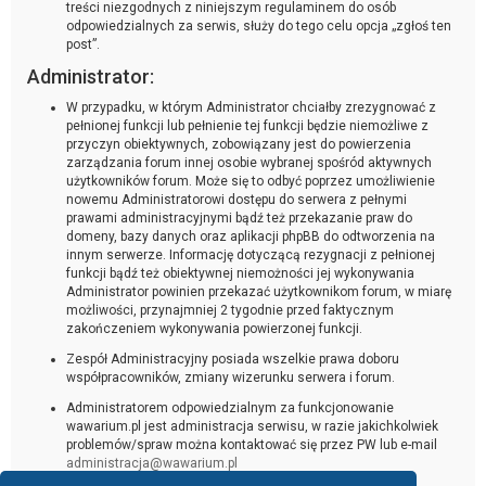
treści niezgodnych z niniejszym regulaminem do osób
odpowiedzialnych za serwis, służy do tego celu opcja „zgłoś ten
post”.
Administrator:
W przypadku, w którym Administrator chciałby zrezygnować z
pełnionej funkcji lub pełnienie tej funkcji będzie niemożliwe z
przyczyn obiektywnych, zobowiązany jest do powierzenia
zarządzania forum innej osobie wybranej spośród aktywnych
użytkowników forum. Może się to odbyć poprzez umożliwienie
nowemu Administratorowi dostępu do serwera z pełnymi
prawami administracyjnymi bądź też przekazanie praw do
domeny, bazy danych oraz aplikacji phpBB do odtworzenia na
innym serwerze. Informację dotyczącą rezygnacji z pełnionej
funkcji bądź też obiektywnej niemożności jej wykonywania
Administrator powinien przekazać użytkownikom forum, w miarę
możliwości, przynajmniej 2 tygodnie przed faktycznym
zakończeniem wykonywania powierzonej funkcji.
Zespół Administracyjny posiada wszelkie prawa doboru
współpracowników, zmiany wizerunku serwera i forum.
Administratorem odpowiedzialnym za funkcjonowanie
wawarium.pl jest administracja serwisu, w razie jakichkolwiek
problemów/spraw można kontaktować się przez PW lub e-mail
administracja@wawarium.pl