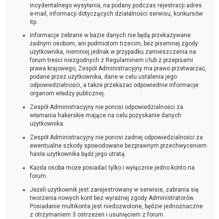
incydentalnego wysyłania, na podany podczas rejestracji adres
e-mail, informacji dotyczących działalności serwisu, konkursów
itp.
Informacje zebrane w bazie danych nie będą przekazywane
żadnym osobom, ani podmiotom trzecim, bez pisemnej zgody
użytkownika, niemniej jednak w przypadku zamieszczenia na
forum treści niezgodnych z Regulaminem i/lub z przepisami
prawa krajowego, Zespół Administracyjny ma prawo przetwarzać,
podane przez użytkownika, dane w celu ustalenia jego
odpowiedzialności, a także przekazać odpowiednie informacje
organom władzy publicznej.
Zespół Administracyjny nie ponosi odpowiedzialności za
włamania hakerskie mające na celu pozyskanie danych
użytkownika.
Zespół Administracyjny nie ponosi żadnej odpowiedzialności za
ewentualne szkody spowodowane bezprawnym przechwyceniem
hasła użytkownika bądź jego utratą.
Każda osoba może posiadać tylko i wyłącznie jedno konto na
forum.
Jeżeli użytkownik jest zarejestrowany w serwisie, zabrania się
tworzenia nowych kont bez wyraźnej zgody Administratorów.
Posiadanie multikonta jest niedozwolone, będzie jednoznaczne
z otrzymaniem 3 ostrzeżeń i usunięciem z forum.