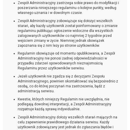
Zespół Administracyjny zastrzega sobie prawo do modyfikacji i
poszerzania niniejszego regulaminu o kolejne punkty, według
własnego uznania i w dowolnym czasie.
Zespół Administracyjny zobowiązuje się dołożyć wszelkich
starań, aby każdy użytkownik został poinformowany o zmianie
regulaminu publikując ogłoszenie widoczne dla wszystkich
zalogowanych użytkowników co najmniej 2 tygodnie przed
wejściem zmiany w życie. Niemniej jednak obowiązek
zapoznania się z nim leży po stronie użytkowników.
Regulamin obowiązuje od momentu opublikowania, a Zespół
Administracyjny nie ponosi żadnej odpowiedzialności w
przypadku zdarzeń spowodowanych nieznajomością
Regulaminu przez użytkowników serwisu.
Jeżeli użytkownik nie zgadza się z decyzjami Zespołu
Administracyjnego, powinien skontaktować się bezpośrednio z
osobą, co do której poczynań ma zastrzeżenia, bądź z
administracją serwisu.
Kwestie, których niniejszy Regulamin nie uwzględnia, nie
podlegają dowolnej interpretacji, a Zespół Administracyjny
rozpatruje każdą sprawę indywidualnie.
Zespół Administracyjny dołoży wszelkich starań mających na
celu zapewnienie prawidłowego działania serwisu. Każdy
użytkownik zobowiązany jest jednak do zgłaszania błędów i