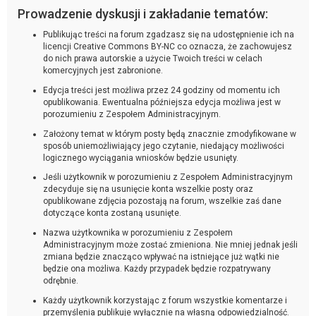
Prowadzenie dyskusji i zakładanie tematów:
Publikując treści na forum zgadzasz się na udostępnienie ich na
licencji Creative Commons BY-NC co oznacza, że zachowujesz
do nich prawa autorskie a użycie Twoich treści w celach
komercyjnych jest zabronione.
Edycja treści jest możliwa przez 24 godziny od momentu ich
opublikowania. Ewentualna późniejsza edycja możliwa jest w
porozumieniu z Zespołem Administracyjnym.
Założony temat w którym posty będą znacznie zmodyfikowane w
sposób uniemożliwiający jego czytanie, niedający możliwości
logicznego wyciągania wniosków będzie usunięty.
Jeśli użytkownik w porozumieniu z Zespołem Administracyjnym
zdecyduje się na usunięcie konta wszelkie posty oraz
opublikowane zdjęcia pozostają na forum, wszelkie zaś dane
dotyczące konta zostaną usunięte.
Nazwa użytkownika w porozumieniu z Zespołem
Administracyjnym może zostać zmieniona. Nie mniej jednak jeśli
zmiana będzie znacząco wpływać na istniejące już wątki nie
będzie ona możliwa. Każdy przypadek będzie rozpatrywany
odrębnie.
Każdy użytkownik korzystając z forum wszystkie komentarze i
przemyślenia publikuje wyłącznie na własną odpowiedzialność.