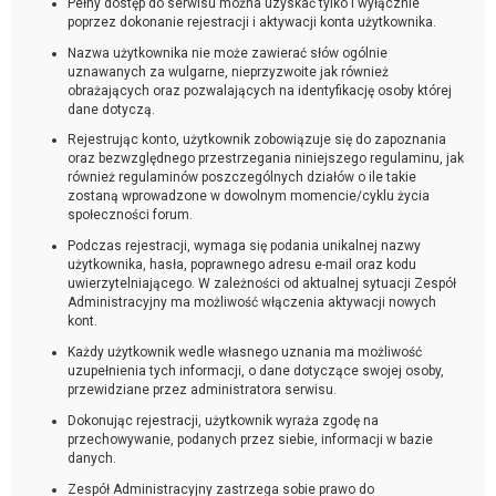
Pełny dostęp do serwisu można uzyskać tylko i wyłącznie
poprzez dokonanie rejestracji i aktywacji konta użytkownika.
Nazwa użytkownika nie może zawierać słów ogólnie
uznawanych za wulgarne, nieprzyzwoite jak również
obrażających oraz pozwalających na identyfikację osoby której
dane dotyczą.
Rejestrując konto, użytkownik zobowiązuje się do zapoznania
oraz bezwzględnego przestrzegania niniejszego regulaminu, jak
również regulaminów poszczególnych działów o ile takie
zostaną wprowadzone w dowolnym momencie/cyklu życia
społeczności forum.
Podczas rejestracji, wymaga się podania unikalnej nazwy
użytkownika, hasła, poprawnego adresu e-mail oraz kodu
uwierzytelniającego. W zależności od aktualnej sytuacji Zespół
Administracyjny ma możliwość włączenia aktywacji nowych
kont.
Każdy użytkownik wedle własnego uznania ma możliwość
uzupełnienia tych informacji, o dane dotyczące swojej osoby,
przewidziane przez administratora serwisu.
Dokonując rejestracji, użytkownik wyraża zgodę na
przechowywanie, podanych przez siebie, informacji w bazie
danych.
Zespół Administracyjny zastrzega sobie prawo do