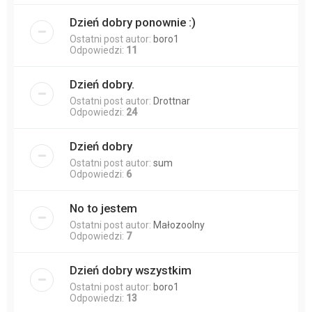
Dzień dobry ponownie :)
Ostatni post autor:
boro1
Odpowiedzi:
11
Dzień dobry.
Ostatni post autor:
Drottnar
Odpowiedzi:
24
Dzień dobry
Ostatni post autor:
sum
Odpowiedzi:
6
No to jestem
Ostatni post autor:
Małozoolny
Odpowiedzi:
7
Dzień dobry wszystkim
Ostatni post autor:
boro1
Odpowiedzi:
13