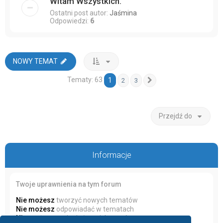
Witam Wszystkich.
Ostatni post autor:
Jaśmina
Odpowiedzi:
6
NOWY TEMAT
Tematy: 63
1
2
3
Następna
Przejdź do
Informacje
Twoje uprawnienia na tym forum
Nie możesz
tworzyć nowych tematów
Nie możesz
odpowiadać w tematach
Nie możesz
zmieniać swoich postów