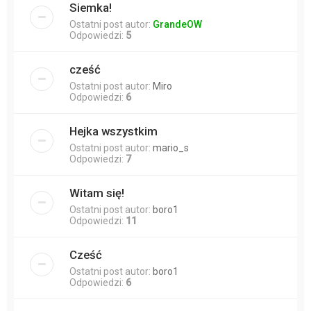
Siemka!
Ostatni post autor:
GrandeOW
Odpowiedzi:
5
cześć
Ostatni post autor:
Miro
Odpowiedzi:
6
Hejka wszystkim
Ostatni post autor:
mario_s
Odpowiedzi:
7
Witam się!
Ostatni post autor:
boro1
Odpowiedzi:
11
Cześć
Ostatni post autor:
boro1
Odpowiedzi:
6