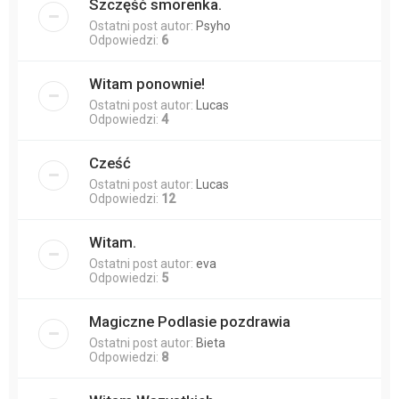
Szczęść smorenka.
Ostatni post autor:
Psyho
Odpowiedzi:
6
Witam ponownie!
Ostatni post autor:
Lucas
Odpowiedzi:
4
Cześć
Ostatni post autor:
Lucas
Odpowiedzi:
12
Witam.
Ostatni post autor:
eva
Odpowiedzi:
5
Magiczne Podlasie pozdrawia
Ostatni post autor:
Bieta
Odpowiedzi:
8