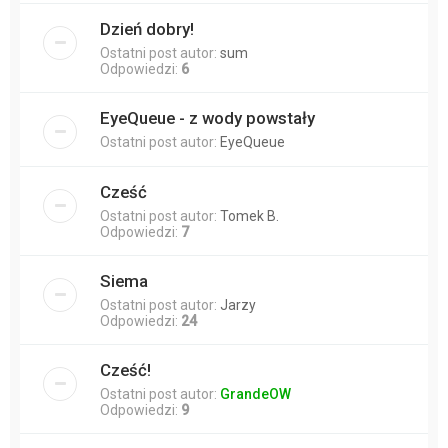
Dzień dobry!
Ostatni post autor:
sum
Odpowiedzi:
6
EyeQueue - z wody powstały
Ostatni post autor:
EyeQueue
Cześć
Ostatni post autor:
Tomek B.
Odpowiedzi:
7
Siema
Ostatni post autor:
Jarzy
Odpowiedzi:
24
Cześć!
Ostatni post autor:
GrandeOW
Odpowiedzi:
9