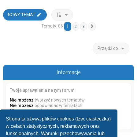
NOWY TEMAT
Tematy: 86
1
2
3
Następna
Przejdź do
Informacje
Twoje uprawnienia na tym forum
Nie możesz
tworzyć nowych tematów
Nie możesz
odpowiadać w tematach
Nie możesz
zmieniać swoich postów
Nie możesz
usuwać swoich postów
Strona ta używa plików cookies (tzw. ciasteczka)
Nie możesz
dodawać załączników
w celach statystycznych, reklamowych oraz
funkcjonalnych. Warunki przechowywania lub