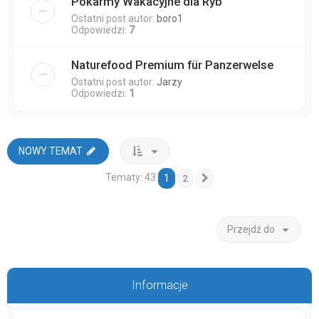
Pokarmy Wakacyjne dla Ryb
Ostatni post autor:
boro1
Odpowiedzi:
7
Naturefood Premium für Panzerwelse
Ostatni post autor:
Jarzy
Odpowiedzi:
1
NOWY TEMAT
Tematy: 43
1
2
Następna
Przejdź do
Informacje