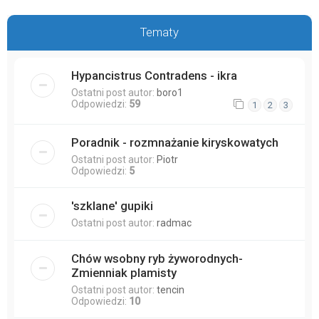
Tematy
Hypancistrus Contradens - ikra
Ostatni post autor:
boro1
Odpowiedzi:
59
1
2
3
Poradnik - rozmnażanie kiryskowatych
Ostatni post autor:
Piotr
Odpowiedzi:
5
'szklane' gupiki
Ostatni post autor:
radmac
Chów wsobny ryb żyworodnych-
Zmienniak plamisty
Ostatni post autor:
tencin
Odpowiedzi:
10