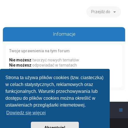
Przejdź do
Informacje
Twoje uprawnienia na tym forum
Nie możesz
tworzyć nowych tematów
Nie możesz
odpowiadać w tematach
Nie możesz
zmieniać swoich postów
Nie możesz
usuwać swoich postów
Strona ta używa plików cookies (tzw. ciasteczka)
Nie możesz
dodawać załączników
w celach statystycznych, reklamowych oraz
funkcjonalnych. Warunki przechowywania lub
dostępu do plików cookies można określić w
ustawieniach przeglądarki internetowej.
wawarium.pl
Nasze Forum Akwarystyczne
Dowiedz się więcej
Powered by
phpBB
™
• Design by
PlanetStyles
Akceptuję!