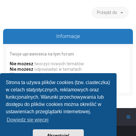
Przejdź do
Informacje
Twoje uprawnienia na tym forum
Nie możesz
tworzyć nowych tematów
Nie możesz
odpowiadać w tematach
Nie możesz
zmieniać swoich postów
Nie możesz
usuwać swoich postów
Strona ta używa plików cookies (tzw. ciasteczka)
Nie możesz
dodawać załączników
w celach statystycznych, reklamowych oraz
funkcjonalnych. Warunki przechowywania lub
dostępu do plików cookies można określić w
ustawieniach przeglądarki internetowej.
wawarium.pl
Nasze Forum Akwarystyczne
Dowiedz się więcej
Powered by
phpBB
™
• Design by
PlanetStyles
Akceptuję!