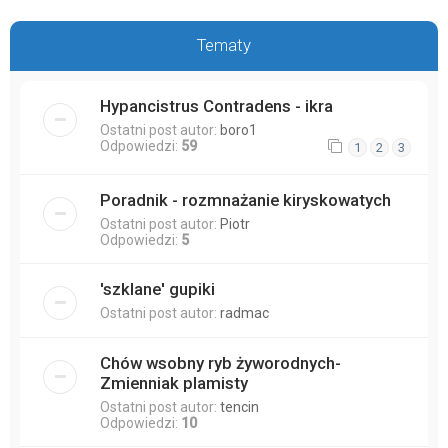
Tematy
Hypancistrus Contradens - ikra
Ostatni post autor:
boro1
Odpowiedzi:
59
1
2
3
Poradnik - rozmnażanie kiryskowatych
Ostatni post autor:
Piotr
Odpowiedzi:
5
'szklane' gupiki
Ostatni post autor:
radmac
Chów wsobny ryb żyworodnych-
Zmienniak plamisty
Ostatni post autor:
tencin
Odpowiedzi:
10