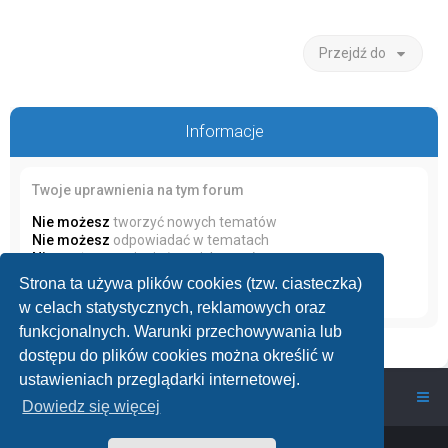
Przejdź do
Informacje
Twoje uprawnienia na tym forum
Nie możesz
tworzyć nowych tematów
Nie możesz
odpowiadać w tematach
Nie możesz
zmieniać swoich postów
Nie możesz
usuwać swoich postów
Strona ta używa plików cookies (tzw. ciasteczka)
Nie możesz
dodawać załączników
w celach statystycznych, reklamowych oraz
funkcjonalnych. Warunki przechowywania lub
dostępu do plików cookies można określić w
ustawieniach przeglądarki internetowej.
wawarium.pl
Nasze Forum Akwarystyczne
Dowiedz się więcej