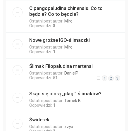
Cipangopaludina chinensis. Co to
będzie? Co to będzie?
Ostatni post autor:
Miro
Odpowiedzi:
3
Nowe groźne IGO-ślimaczki
Ostatni post autor:
Miro
Odpowiedzi:
1
Ślimak Filopaludina martensi
Ostatni post autor:
DanielP
Odpowiedzi:
51
1
2
3
Skąd się biorą „plagi” ślimaków?
Ostatni post autor:
Tomek B.
Odpowiedzi:
1
Świderek
Ostatni post autor:
zzyx