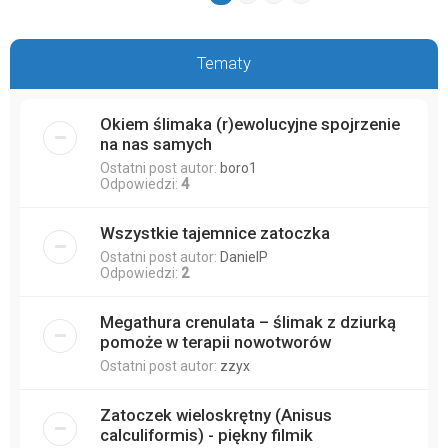
Tematy
Okiem ślimaka (r)ewolucyjne spojrzenie
na nas samych
Ostatni post autor:
boro1
Odpowiedzi:
4
Wszystkie tajemnice zatoczka
Ostatni post autor:
DanielP
Odpowiedzi:
2
Megathura crenulata – ślimak z dziurką
pomoże w terapii nowotworów
Ostatni post autor:
zzyx
Zatoczek wieloskrętny (Anisus
calculiformis) - piękny filmik