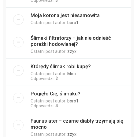
Odpowiedzi:
3
Moja korona jest niesamowita
Ostatni post autor:
boro1
Ślimaki filtratorzy – jak nie odnieść
porażki hodowlanej?
Ostatni post autor:
zzyx
Którędy ślimak robi kupę?
Ostatni post autor:
Miro
Odpowiedzi:
2
Pogięło Cię, ślimaku?
Ostatni post autor:
boro1
Odpowiedzi:
4
Faunus ater – czarne diabły trzymają się
mocno
Ostatni post autor:
zzyx