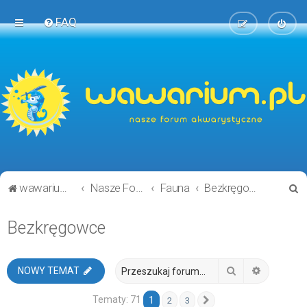
FAQ
S
wawarium.pl
Nasze Forum Akwarystyczne
Fauna
Bezkręgowce
z
Bezkręgowce
u
k
a
Szukaj
Wyszukiw
NOWY TEMAT
j
Tematy: 71
1
2
3
Następna