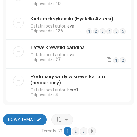
Odpowiedzi:
10
Kiełż meksykański (Hyalella Azteca)
Ostatni post autor:
eva
Odpowiedzi:
126
1
2
3
4
5
6
Łatwe krewetki caridina
Ostatni post autor:
eva
Odpowiedzi:
27
1
2
Podmiany wody w krewetkarium
(neocaridiny)
Ostatni post autor:
boro1
Odpowiedzi:
4
NOWY TEMAT
Tematy: 71
1
2
3
Następna