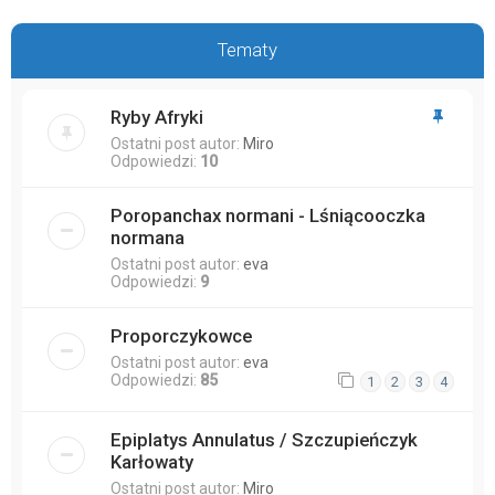
Tematy
Ryby Afryki
Ostatni post autor:
Miro
Odpowiedzi:
10
Poropanchax normani - Lśniącooczka
normana
Ostatni post autor:
eva
Odpowiedzi:
9
Proporczykowce
Ostatni post autor:
eva
Odpowiedzi:
85
1
2
3
4
Epiplatys Annulatus / Szczupieńczyk
Karłowaty
Ostatni post autor:
Miro