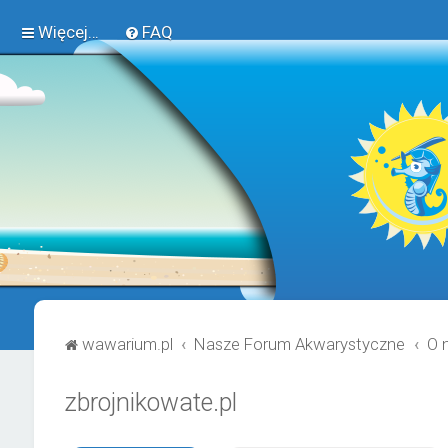
Więcej…
FAQ
wawarium.pl
Nasze Forum Akwarystyczne
O 
zbrojnikowate.pl