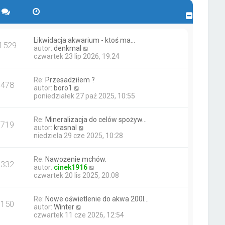
Likwidacja akwarium - ktoś ma…
1529
W
autor:
denkmal
y
czwartek 23 lip 2026, 19:24
ś
w
Re:
Przesadziłem ?
i
478
W
autor:
boro1
e
y
poniedziałek 27 paź 2025, 10:55
t
ś
l
w
n
Re:
Mineralizacja do celów spożyw…
i
a
719
W
autor:
krasnal
e
j
y
niedziela 29 cze 2025, 10:28
t
n
ś
l
o
w
n
w
Re:
Nawożenie mchów.
i
a
s
332
W
autor:
cinek1916
e
j
z
y
czwartek 20 lis 2025, 20:08
t
n
y
ś
l
o
p
w
n
w
o
Re:
Nowe oświetlenie do akwa 200l…
i
a
s
s
150
W
autor:
Winter
e
j
z
t
y
czwartek 11 cze 2026, 12:54
t
n
y
ś
l
o
p