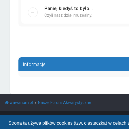
Panie, kiedyś to było...
Czyli nasz dział muzealny.
Informacje
wawarium.pl
Nasze Forum Akwarystyczne
Powered by
phpBB
™
• Design by
PlanetStyles
Polski pakiet językowy dostarcza
phpBB.pl
Strona ta używa plików cookies (tzw. ciasteczka) w celac
phpBB Two Factor Authentication ©
paul999