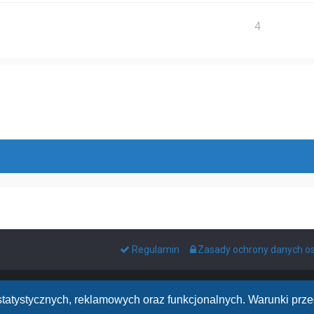
4
Regulamin
Zasady ochrony danych 
h statystycznych, reklamowych oraz funkcjonalnych. Warunki pr