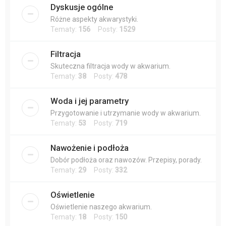
Dyskusje ogólne
Różne aspekty akwarystyki.
Tematy:
156
Posty:
1529
Filtracja
Skuteczna filtracja wody w akwarium.
Tematy:
38
Posty:
478
Woda i jej parametry
Przygotowanie i utrzymanie wody w akwarium.
Tematy:
53
Posty:
719
Nawożenie i podłoża
Dobór podłoża oraz nawozów. Przepisy, porady.
Tematy:
29
Posty:
332
Oświetlenie
Oświetlenie naszego akwarium.
Tematy:
18
Posty:
150