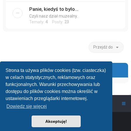
Panie, kiedyś to było...
Czyli nasz dział muzealny.
Tematy:
4
Posty:
23
Przejdź do
Informacje
Strona ta używa plików cookies (tzw. ciasteczka)
w celach statystycznych, reklamowych oraz
funkcjonalnych. Warunki przechowywania lub
dostępu do plików cookies można określić w
ustawieniach przeglądarki internetowej.
wawarium.pl
Nasze Forum Akwarystyczne
Dowiedz się więcej
Powered by
phpBB
™
• Design by
PlanetStyles
Akceptuję!
Polski pakiet językowy dostarcza
phpBB.pl
phpBB Two Factor Authentication ©
paul999