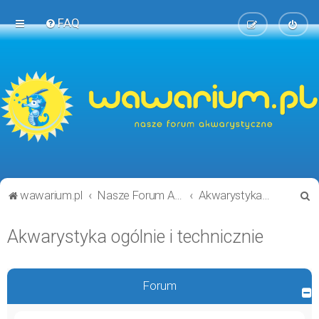
FAQ
S
wawarium.pl
Nasze Forum Akwarystyczne
Akwarystyka ogólnie i technicznie
z
Akwarystyka ogólnie i technicznie
u
k
a
Forum
j