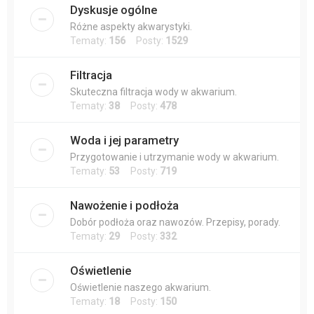
Dyskusje ogólne
Różne aspekty akwarystyki.
Tematy:
156
Posty:
1529
Filtracja
Skuteczna filtracja wody w akwarium.
Tematy:
38
Posty:
478
Woda i jej parametry
Przygotowanie i utrzymanie wody w akwarium.
Tematy:
53
Posty:
719
Nawożenie i podłoża
Dobór podłoża oraz nawozów. Przepisy, porady.
Tematy:
29
Posty:
332
Oświetlenie
Oświetlenie naszego akwarium.
Tematy:
18
Posty:
150