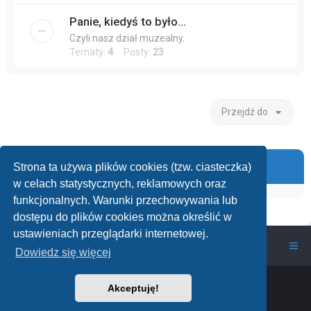
Panie, kiedyś to było...
Czyli nasz dział muzealny.
Tematy:
4
Posty:
23
Przejdź do
Informacje
Strona ta używa plików cookies (tzw. ciasteczka)
w celach statystycznych, reklamowych oraz
funkcjonalnych. Warunki przechowywania lub
dostępu do plików cookies można określić w
ustawieniach przeglądarki internetowej.
wawarium.pl
Nasze Forum Akwarystyczne
Dowiedz się więcej
Powered by
phpBB
™
• Design by
PlanetStyles
Akceptuję!
Polski pakiet językowy dostarcza
phpBB.pl
phpBB Two Factor Authentication ©
paul999