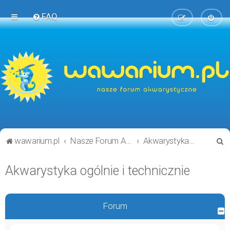
FAQ
S
wawarium.pl
Nasze Forum Akwarystyczne
Akwarystyka ogólnie i technicznie
z
Akwarystyka ogólnie i technicznie
u
k
a
Forum
j