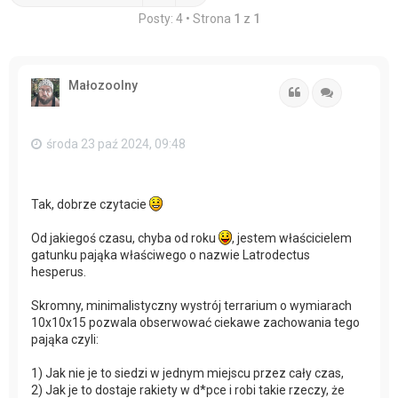
Posty: 4 • Strona
1
z
1
Małozoolny
Cytuj
Cytuj
środa 23 paź 2024, 09:48
Tak, dobrze czytacie
Od jakiegoś czasu, chyba od roku
, jestem właścicielem
gatunku pająka właściwego o nazwie Latrodectus
hesperus.
Skromny, minimalistyczny wystrój terrarium o wymiarach
10x10x15 pozwala obserwować ciekawe zachowania tego
pająka czyli:
1) Jak nie je to siedzi w jednym miejscu przez cały czas,
2) Jak je to dostaje rakiety w d*pce i robi takie rzeczy, że