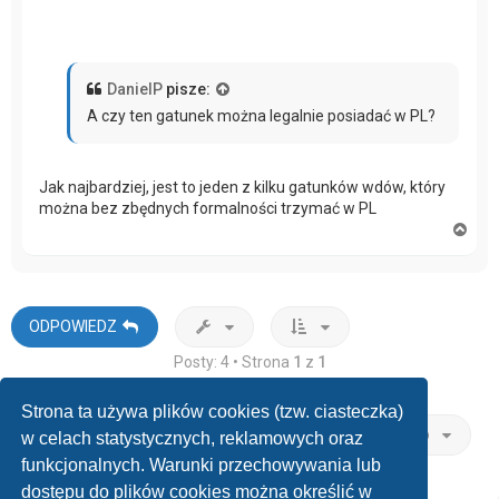
DanielP
pisze:
A czy ten gatunek można legalnie posiadać w PL?
Jak najbardziej, jest to jeden z kilku gatunków wdów, który
można bez zbędnych formalności trzymać w PL
N
a
g
ó
r
ę
ODPOWIEDZ
Posty: 4 • Strona
1
z
1
Strona ta używa plików cookies (tzw. ciasteczka)
Przejdź do
w celach statystycznych, reklamowych oraz
funkcjonalnych. Warunki przechowywania lub
dostępu do plików cookies można określić w