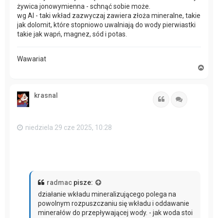
żywica jonowymienna - schnąć sobie może.
wg AI - taki wkład zazwyczaj zawiera złoża mineralne, takie
jak dolomit, które stopniowo uwalniają do wody pierwiastki
takie jak wapń, magnez, sód i potas.
Wawariat
N
a
g
ó
krasnal
r
Cytuj
Cytuj
ę
niedziela 29 cze 2025, 10:28
radmac
pisze:
działanie wkładu mineralizującego polega na
powolnym rozpuszczaniu się wkładu i oddawanie
minerałów do przepływającej wody. - jak woda stoi