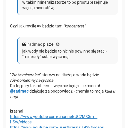
w takim mineralizatorze to po prostu przejmuje
więcej minerałów,
Czyli jak myślę => będzie tam
"koncentrat"
radmac
pisze:
jak wody nie będzie to nic nie powinno się stać -
"minerały" sobie wyschną
"
Złoże mineralne
" starczy na dłużej a woda będzie
równomierniej nasycona
Do tej pory tak robiłem - więc nie będę nic zmieniał
@radmac
dziękuje za podpowiedź - chemia to moja
kula u
nogi
krasnal
https://www.youtube.com/channel/UC2MX3m ...
HSw/videos
https://www.youtube.com/user/krasnal1928/videos