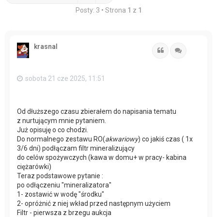
Posty: 3 • Strona
1
z
1
krasnal
Cytuj
Cytuj
sobota 21 cze 2025, 11:51
Od dłuższego czasu zbierałem do napisania tematu
z nurtującym mnie pytaniem.
Już opisuję o co chodzi.
Do normalnego zestawu RO(
akwariowy
) co jakiś czas ( 1x
3/6 dni) podłączam filtr mineralizujący
do celów spożywczych (kawa w domu+ w pracy- kabina
ciężarówki)
Teraz podstawowe pytanie :
po odłączeniu "mineralizatora"
1- zostawić w wodę "środku"
2- opróżnić z niej wkład przed następnym użyciem
Filtr - pierwsza z brzegu aukcja