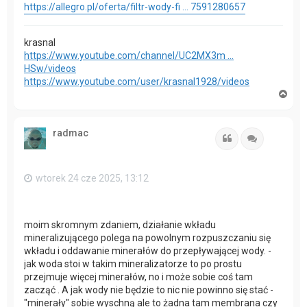
https://allegro.pl/oferta/filtr-wody-fi ... 7591280657
krasnal
https://www.youtube.com/channel/UC2MX3m ...
HSw/videos
https://www.youtube.com/user/krasnal1928/videos
N
a
g
ó
radmac
r
Cytuj
Cytuj
ę
wtorek 24 cze 2025, 13:12
moim skromnym zdaniem, działanie wkładu
mineralizującego polega na powolnym rozpuszczaniu się
wkładu i oddawanie minerałów do przepływającej wody. -
jak woda stoi w takim mineralizatorze to po prostu
przejmuje więcej minerałów, no i może sobie coś tam
zacząć . A jak wody nie będzie to nic nie powinno się stać -
"minerały" sobie wyschną ale to żadna tam membrana czy