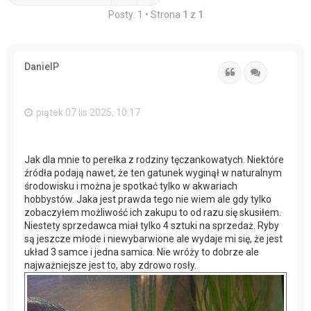
Posty: 1 • Strona
1
z
1
DanielP
Cytuj
Cytuj
piątek 07 lis 2025, 10:17
Jak dla mnie to perełka z rodziny tęczankowatych. Niektóre
źródła podają nawet, że ten gatunek wyginął w naturalnym
środowisku i można je spotkać tylko w akwariach
hobbystów. Jaka jest prawda tego nie wiem ale gdy tylko
zobaczyłem możliwość ich zakupu to od razu się skusiłem.
Niestety sprzedawca miał tylko 4 sztuki na sprzedaż. Ryby
są jeszcze młode i niewybarwione ale wydaje mi się, że jest
układ 3 samce i jedna samica. Nie wróży to dobrze ale
najważniejsze jest to, aby zdrowo rosły.