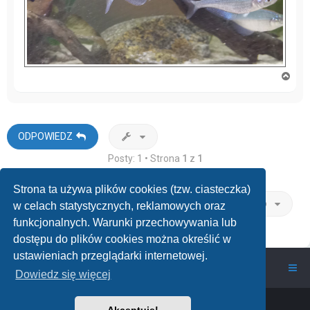
N
a
g
ó
r
ę
ODPOWIEDZ
Posty: 1 • Strona
1
z
1
Strona ta używa plików cookies (tzw. ciasteczka)
Przejdź do
w celach statystycznych, reklamowych oraz
funkcjonalnych. Warunki przechowywania lub
dostępu do plików cookies można określić w
ustawieniach przeglądarki internetowej.
wawarium.pl
Nasze Forum Akwarystyczne
Dowiedz się więcej
Powered by
phpBB
™
• Design by
PlanetStyles