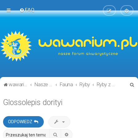
FAQ
S
wawarium.pl
Nasze Forum Akwarystyczne
Fauna
Ryby
Ryby z Australii i Oceanii
z
Glossolepis dorityi
u
k
a
ODPOWIEDZ
j
Szukaj
Wyszukiwanie zaawansowane