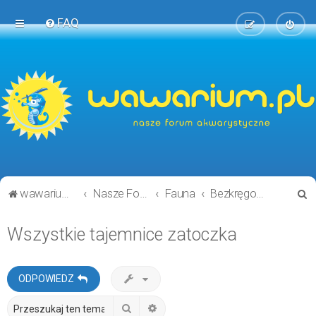
FAQ
S
wawarium.pl
Nasze Forum Akwarystyczne
Fauna
Bezkręgowce
z
Wszystkie tajemnice zatoczka
u
k
a
ODPOWIEDZ
j
Szukaj
Wyszukiwanie zaawansowane