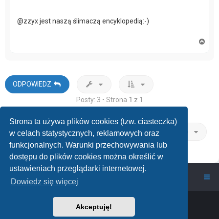
@zzyx jest naszą ślimaczą encyklopedią:-)
N
a
g
ó
r
ę
ODPOWIEDZ
Posty: 3 • Strona
1
z
1
Strona ta używa plików cookies (tzw. ciasteczka)
Przejdź do
w celach statystycznych, reklamowych oraz
funkcjonalnych. Warunki przechowywania lub
dostępu do plików cookies można określić w
ustawieniach przeglądarki internetowej.
wawarium.pl
Nasze Forum Akwarystyczne
Dowiedz się więcej
Powered by
phpBB
™
• Design by
PlanetStyles
Akceptuję!
Polski pakiet językowy dostarcza
phpBB.pl
phpBB Two Factor Authentication ©
paul999