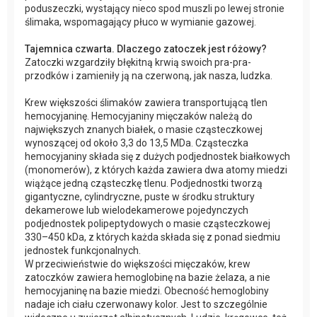
poduszeczki, wystający nieco spod muszli po lewej stronie
ślimaka, wspomagający płuco w wymianie gazowej.
Tajemnica czwarta. Dlaczego zatoczek jest różowy?
Zatoczki wzgardziły błękitną krwią swoich pra-pra-
przodków i zamieniły ją na czerwoną, jak nasza, ludzka.
Krew większości ślimaków zawiera transportującą tlen
hemocyjaninę. Hemocyjaniny mięczaków należą do
największych znanych białek, o masie cząsteczkowej
wynoszącej od około 3,3 do 13,5 MDa. Cząsteczka
hemocyjaniny składa się z dużych podjednostek białkowych
(monomerów), z których każda zawiera dwa atomy miedzi
wiążące jedną cząsteczkę tlenu. Podjednostki tworzą
gigantyczne, cylindryczne, puste w środku struktury
dekamerowe lub wielodekamerowe pojedynczych
podjednostek polipeptydowych o masie cząsteczkowej
330–450 kDa, z których każda składa się z ponad siedmiu
jednostek funkcjonalnych.
W przeciwieństwie do większości mięczaków, krew
zatoczków zawiera hemoglobinę na bazie żelaza, a nie
hemocyjaninę na bazie miedzi. Obecność hemoglobiny
nadaje ich ciału czerwonawy kolor. Jest to szczególnie