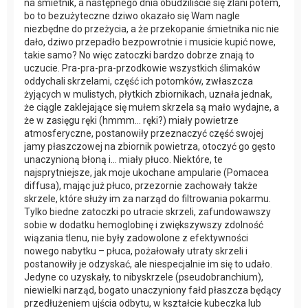
na śmietnik, a następnego dnia obudziliście się zlani potem,
bo to bezużyteczne dziwo okazało się Wam nagle
niezbędne do przeżycia, a że przekopanie śmietnika nic nie
dało, dziwo przepadło bezpowrotnie i musicie kupić nowe,
takie samo? No więc zatoczki bardzo dobrze znają to
uczucie. Pra-pra-pra-przodkowie wszystkich ślimaków
oddychali skrzelami, część ich potomków, zwłaszcza
żyjących w mulistych, płytkich zbiornikach, uznała jednak,
że ciągle zaklejające się mułem skrzela są mało wydajne, a
że w zasięgu ręki (hmmm… ręki?) miały powietrze
atmosferyczne, postanowiły przeznaczyć część swojej
jamy płaszczowej na zbiornik powietrza, otoczyć go gęsto
unaczynioną błoną i… miały płuco. Niektóre, te
najsprytniejsze, jak moje ukochane ampularie (Pomacea
diffusa), mając już płuco, przezornie zachowały także
skrzele, które służy im za narząd do filtrowania pokarmu.
Tylko biedne zatoczki po utracie skrzeli, zafundowawszy
sobie w dodatku hemoglobinę i zwiększywszy zdolność
wiązania tlenu, nie były zadowolone z efektywności
nowego nabytku – płuca, pożałowały utraty skrzeli i
postanowiły je odzyskać, ale niespecjalnie im się to udało.
Jedyne co uzyskały, to nibyskrzele (pseudobranchium),
niewielki narząd, bogato unaczyniony fałd płaszcza będący
przedłużeniem ujścia odbytu, w kształcie kubeczka lub