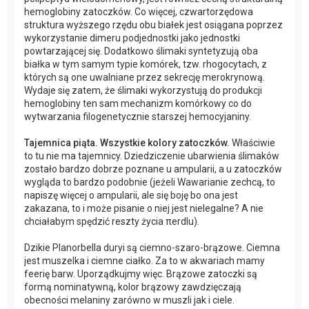
hemoglobiny zatoczków. Co więcej, czwartorzędowa
struktura wyższego rzędu obu białek jest osiągana poprzez
wykorzystanie dimeru podjednostki jako jednostki
powtarzającej się. Dodatkowo ślimaki syntetyzują oba
białka w tym samym typie komórek, tzw. rhogocytach, z
których są one uwalniane przez sekrecję merokrynową.
Wydaje się zatem, że ślimaki wykorzystują do produkcji
hemoglobiny ten sam mechanizm komórkowy co do
wytwarzania filogenetycznie starszej hemocyjaniny.
Tajemnica piąta. Wszystkie kolory zatoczków.
Właściwie
to tu nie ma tajemnicy. Dziedziczenie ubarwienia ślimaków
zostało bardzo dobrze poznane u ampularii, a u zatoczków
wygląda to bardzo podobnie (jeżeli Wawarianie zechcą, to
napiszę więcej o ampularii, ale się boję bo ona jest
zakazana, to i może pisanie o niej jest nielegalne? A nie
chciałabym spędzić reszty życia πerdlu).
Dzikie Planorbella duryi są ciemno-szaro-brązowe. Ciemna
jest muszelka i ciemne ciałko. Za to w akwariach mamy
feerię barw. Uporządkujmy więc. Brązowe zatoczki są
formą nominatywną, kolor brązowy zawdzięczają
obecności melaniny zarówno w muszli jak i ciele.