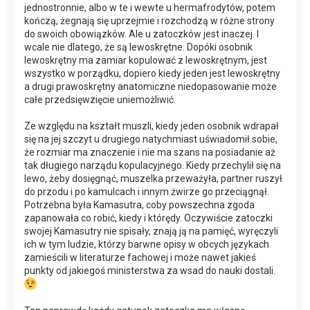
jednostronnie, albo w te i wewte u hermafrodytów, potem
kończą, żegnają się uprzejmie i rozchodzą w różne strony
do swoich obowiązków. Ale u zatoczków jest inaczej. I
wcale nie dlatego, że są lewoskrętne. Dopóki osobnik
lewoskrętny ma zamiar kopulować z lewoskrętnym, jest
wszystko w porządku, dopiero kiedy jeden jest lewoskrętny
a drugi prawoskrętny anatomiczne niedopasowanie może
całe przedsięwzięcie uniemożliwić.
Ze względu na kształt muszli, kiedy jeden osobnik wdrapał
się na jej szczyt u drugiego natychmiast uświadomił sobie,
że rozmiar ma znaczenie i nie ma szans na posiadanie aż
tak długiego narządu kopulacyjnego. Kiedy przechylił się na
lewo, żeby dosięgnąć, muszelka przeważyła, partner ruszył
do przodu i po kamulcach i innym żwirze go przeciągnął.
Potrzebna była Kamasutra, coby powszechna zgoda
zapanowała co robić, kiedy i którędy. Oczywiście zatoczki
swojej Kamasutry nie spisały, znają ją na pamięć, wyręczyli
ich w tym ludzie, którzy barwne opisy w obcych językach
zamieścili w literaturze fachowej i może nawet jakieś
punkty od jakiegoś ministerstwa za wsad do nauki dostali.