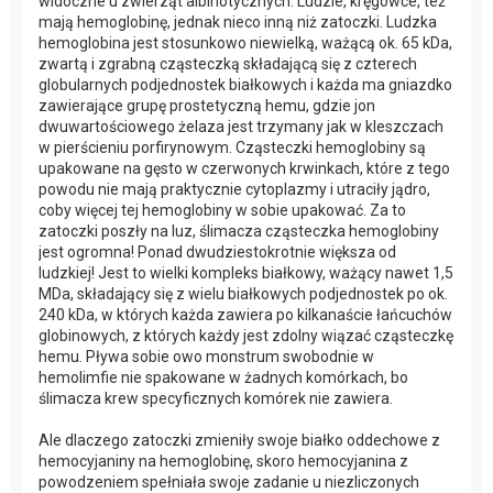
widoczne u zwierząt albinotycznych. Ludzie, kręgowce, też
mają hemoglobinę, jednak nieco inną niż zatoczki. Ludzka
hemoglobina jest stosunkowo niewielką, ważącą ok. 65 kDa,
zwartą i zgrabną cząsteczką składającą się z czterech
globularnych podjednostek białkowych i każda ma gniazdko
zawierające grupę prostetyczną hemu, gdzie jon
dwuwartościowego żelaza jest trzymany jak w kleszczach
w pierścieniu porfirynowym. Cząsteczki hemoglobiny są
upakowane na gęsto w czerwonych krwinkach, które z tego
powodu nie mają praktycznie cytoplazmy i utraciły jądro,
coby więcej tej hemoglobiny w sobie upakować. Za to
zatoczki poszły na luz, ślimacza cząsteczka hemoglobiny
jest ogromna! Ponad dwudziestokrotnie większa od
ludzkiej! Jest to wielki kompleks białkowy, ważący nawet 1,5
MDa, składający się z wielu białkowych podjednostek po ok.
240 kDa, w których każda zawiera po kilkanaście łańcuchów
globinowych, z których każdy jest zdolny wiązać cząsteczkę
hemu. Pływa sobie owo monstrum swobodnie w
hemolimfie nie spakowane w żadnych komórkach, bo
ślimacza krew specyficznych komórek nie zawiera.
Ale dlaczego zatoczki zmieniły swoje białko oddechowe z
hemocyjaniny na hemoglobinę, skoro hemocyjanina z
powodzeniem spełniała swoje zadanie u niezliczonych