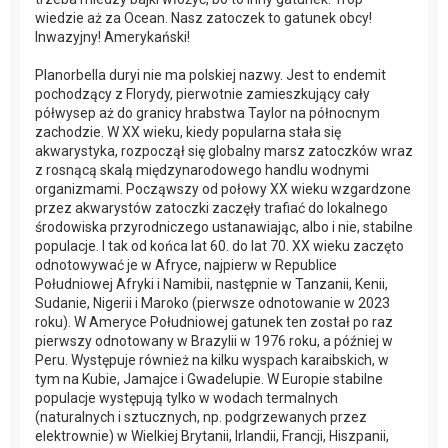
wiedzie aż za Ocean. Nasz zatoczek to gatunek obcy!
Inwazyjny! Amerykański!
Planorbella duryi nie ma polskiej nazwy. Jest to endemit
pochodzący z Florydy, pierwotnie zamieszkujący cały
półwysep aż do granicy hrabstwa Taylor na północnym
zachodzie. W XX wieku, kiedy popularna stała się
akwarystyka, rozpoczął się globalny marsz zatoczków wraz
z rosnącą skalą międzynarodowego handlu wodnymi
organizmami. Począwszy od połowy XX wieku wzgardzone
przez akwarystów zatoczki zaczęły trafiać do lokalnego
środowiska przyrodniczego ustanawiając, albo i nie, stabilne
populacje. I tak od końca lat 60. do lat 70. XX wieku zaczęto
odnotowywać je w Afryce, najpierw w Republice
Południowej Afryki i Namibii, następnie w Tanzanii, Kenii,
Sudanie, Nigerii i Maroko (pierwsze odnotowanie w 2023
roku). W Ameryce Południowej gatunek ten został po raz
pierwszy odnotowany w Brazylii w 1976 roku, a później w
Peru. Występuje również na kilku wyspach karaibskich, w
tym na Kubie, Jamajce i Gwadelupie. W Europie stabilne
populacje występują tylko w wodach termalnych
(naturalnych i sztucznych, np. podgrzewanych przez
elektrownie) w Wielkiej Brytanii, Irlandii, Francji, Hiszpanii,