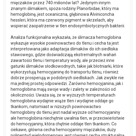
mięczaków przez 740 milionów lat? Jedynym innym
znanym ślimakiem, spoza rodziny Planorbidae, który ma
hemoglobinę, jest oceaniczna, głębinowa Alviniconcha
hessleri, która ma czerwony pigment w skrzelach, aby
wspierać zaopatrzenie w tlen endosymbiotycznych bakterii.
Analiza funkcjonalna wykazała, że ślimacza hemoglobina
wykazuje wysokie powinowactwo do tlenu i cecha ta jest
interpretowana jako adaptacja ślimaków do ich siedliska
stawowego, gdzie doświadczają ekstremalnych wahań
zawartości tlenu i temperatury wody, ale przecież inne
gatunki ślimaków słodkowodnych, takie jak błotniarki, które
wykorzystują hemocyjaninę do transportu tlenu, również
dobrze prosperują w podobnych siedliskach. Jak zwykle nie
ma jednej prostej odpowiedzi. Zarówno hemocyjanina, jak i
hemoglobina mają swoje wady i zalety w zależności od
okoliczności. Uważa się, że w wyższych temperaturach
hemoglobina wydajnie wiąże tlen i wydajnie oddaje go
tkankom, natomiast w niższych powinowactwo
hemoglobiny do tlenu jest nadal wyższe od hemocyjaniny
ale hemoglobina niechętnie uwalnia tlen, w przeciwieństwie
do hemocyjaniny, która chętnie oddaje tlen tkankom. Co
ciekawe, główna cecha hemocyjaniny mięczaków, duży
polipeptyd wielodomenowy, jest również cechą strukturalną