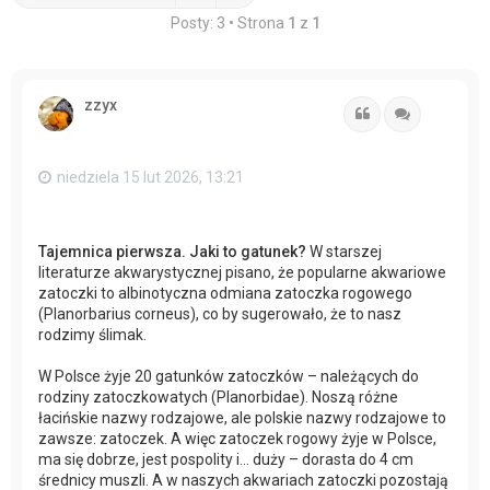
Posty: 3 • Strona
1
z
1
zzyx
Cytuj
Cytuj
niedziela 15 lut 2026, 13:21
Tajemnica pierwsza. Jaki to gatunek?
W starszej
literaturze akwarystycznej pisano, że popularne akwariowe
zatoczki to albinotyczna odmiana zatoczka rogowego
(Planorbarius corneus), co by sugerowało, że to nasz
rodzimy ślimak.
W Polsce żyje 20 gatunków zatoczków – należących do
rodziny zatoczkowatych (Planorbidae). Noszą różne
łacińskie nazwy rodzajowe, ale polskie nazwy rodzajowe to
zawsze: zatoczek. A więc zatoczek rogowy żyje w Polsce,
ma się dobrze, jest pospolity i… duży – dorasta do 4 cm
średnicy muszli. A w naszych akwariach zatoczki pozostają