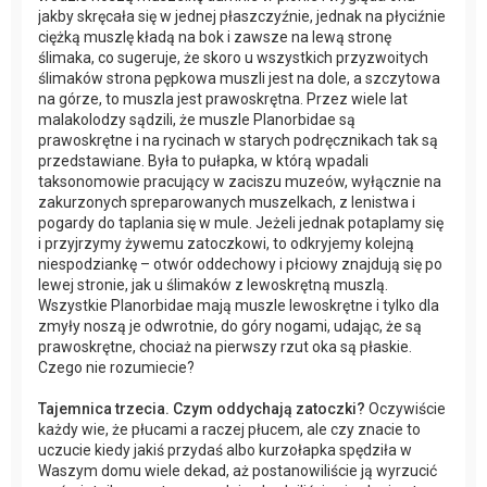
jakby skręcała się w jednej płaszczyźnie, jednak na płyciźnie
ciężką muszlę kładą na bok i zawsze na lewą stronę
ślimaka, co sugeruje, że skoro u wszystkich przyzwoitych
ślimaków strona pępkowa muszli jest na dole, a szczytowa
na górze, to muszla jest prawoskrętna. Przez wiele lat
malakolodzy sądzili, że muszle Planorbidae są
prawoskrętne i na rycinach w starych podręcznikach tak są
przedstawiane. Była to pułapka, w którą wpadali
taksonomowie pracujący w zaciszu muzeów, wyłącznie na
zakurzonych spreparowanych muszelkach, z lenistwa i
pogardy do taplania się w mule. Jeżeli jednak potaplamy się
i przyjrzymy żywemu zatoczkowi, to odkryjemy kolejną
niespodziankę – otwór oddechowy i płciowy znajdują się po
lewej stronie, jak u ślimaków z lewoskrętną muszlą.
Wszystkie Planorbidae mają muszle lewoskrętne i tylko dla
zmyły noszą je odwrotnie, do góry nogami, udając, że są
prawoskrętne, chociaż na pierwszy rzut oka są płaskie.
Czego nie rozumiecie?
Tajemnica trzecia. Czym oddychają zatoczki?
Oczywiście
każdy wie, że płucami a raczej płucem, ale czy znacie to
uczucie kiedy jakiś przydaś albo kurzołapka spędziła w
Waszym domu wiele dekad, aż postanowiliście ją wyrzucić