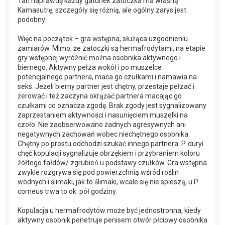
Tan naprawdę każdy gatunek zatoczka ma własną
Kamasutrę, szczegóły się różnią, ale ogólny zarys jest
podobny.
Więc na początek – gra wstępna, służąca uzgodnieniu
zamiarów. Mimo, że zatoczki są hermafrodytami, na etapie
gry wstępnej wyróżnić można osobnika aktywnego i
biernego. Aktywny pełza wokół i po muszelce
potencjalnego partnera, maca go czułkami i namawia na
seks. Jeżeli bierny partner jest chętny, przestaje pełzać i
żerować i też zaczyna okrążać partnera macając go
czułkami co oznacza zgodę. Brak zgody jest sygnalizowany
zaprzestaniem aktywności i nasunięciem muszelki na
czoło. Nie zaobserwowano żadnych agresywnych ani
negatywnych zachowań wobec niechętnego osobnika.
Chętny po prostu odchodzi szukać innego partnera. P. duryi
chęć kopulacji sygnalizuje obrzękiem i przybraniem koloru
żółtego fałdów/ zgrubień u podstawy czułków. Gra wstępna
zwykle rozgrywa się pod powierzchnią wśród roślin
wodnych i ślimaki, jak to ślimaki, wcale się nie spieszą, u P.
corneus trwa to ok. pół godziny.
Kopulacja u hermafrodytów może być jednostronna, kiedy
aktywny osobnik penetruje penisem otwór płciowy osobnika