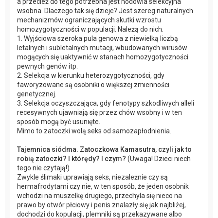
a przecież do tego potrzebna jest hodowla selekcyjna
wsobna. Dlaczego tak się dzieje? Jest szereg naturalnych
mechanizmów ograniczających skutki wzrostu
homozygotyczności w populacji. Należą do nich:
1. Wyjściowa szeroka pula genowa z niewielką liczbą
letalnych i subletalnych mutacji, wbudowanych wirusów
mogących się uaktywnić w stanach homozygotyczności
pewnych genów itp.
2. Selekcja w kierunku heterozygotyczności, gdy
faworyzowane są osobniki o większej zmienności
genetycznej.
3. Selekcja oczyszczająca, gdy fenotypy szkodliwych alleli
recesywnych ujawniają się przez chów wsobny i w ten
sposób mogą być usunięte.
Mimo to zatoczki wolą seks od samozapłodnienia.
Tajemnica siódma. Zatoczkowa Kamasutra, czyli jak to
robią zatoczki? I którędy? I czym?
(Uwaga! Dzieci niech
tego nie czytają!)
Zwykle ślimaki uprawiają seks, niezależnie czy są
hermafrodytami czy nie, w ten sposób, że jeden osobnik
wchodzi na muszelkę drugiego, przechyla się nieco na
prawo by otwór płciowy i penis znalazły się jak najbliżej,
dochodzi do kopulacji, plemniki są przekazywane albo