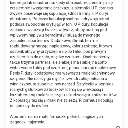
biernego lub obustronna, kiedy oba osobniki penetrują się
wzajemnie i wzajemnie przekazują plemniki. U P. corneus
zwykle obserwuje się kopulację jednostronną, u P. duryi
obustronną. Podczas kopulacji osobniki odrywają się od
podłoża swobodnie dryfując w toni. U P. duryi kopulacja
zachodzi w pozycji twarzą w twarz, stopy puchną pod
wpływem napływu hemolimfy i służą do mocnego
zaspolenia partnerów. Dodatkowo ślimak ten ma
rozbudowany narząd napletkowy, koloru żółtego, którym
osobnik aktywny przyczepia się do fałdu pod prawym
czułkiem lub do czoła, między czułkami. Osobnik bierny
także trzyma partnera, ale słabiej i ma słabiej na żółto
wybarwione fałdy pod czułkami, penis i narząd napletkowy.
Penis P. duryi dodatkowo ma wewnątrz maleńki chitynowy
sztylecik. Nie należy go mylić z tzw. strzałką miłosna u
winniczków, to zupełnie inny narząd. Sztyleciki w penisie u
różnych gatunków zatoczków różnią się wielkością i
kształtem i są maleńkie, rzędu kilkudziesięciu mikrometrów.
Z kopulacją też się ślimaki nie spieszą, P. corneus kopulują
od godziny do dwóch.
A potem mamy małe ślimaczki pełne biologicznych
zagadek i tajemnic.
N