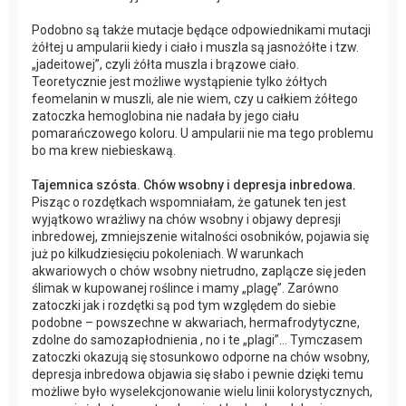
Podobno są także mutacje będące odpowiednikami mutacji
żółtej u ampularii kiedy i ciało i muszla są jasnożółte i tzw.
„jadeitowej”, czyli żółta muszla i brązowe ciało.
Teoretycznie jest możliwe wystąpienie tylko żółtych
feomelanin w muszli, ale nie wiem, czy u całkiem żółtego
zatoczka hemoglobina nie nadała by jego ciału
pomarańczowego koloru. U ampularii nie ma tego problemu
bo ma krew niebieskawą.
Tajemnica szósta. Chów wsobny i depresja inbredowa.
Pisząc o rozdętkach wspomniałam, że gatunek ten jest
wyjątkowo wrażliwy na chów wsobny i objawy depresji
inbredowej, zmniejszenie witalności osobników, pojawia się
już po kilkudziesięciu pokoleniach. W warunkach
akwariowych o chów wsobny nietrudno, zaplącze się jeden
ślimak w kupowanej roślince i mamy „plagę”. Zarówno
zatoczki jak i rozdętki są pod tym względem do siebie
podobne – powszechne w akwariach, hermafrodytyczne,
zdolne do samozapłodnienia , no i te „plagi”… Tymczasem
zatoczki okazują się stosunkowo odporne na chów wsobny,
depresja inbredowa objawia się słabo i pewnie dzięki temu
możliwe było wyselekcjonowanie wielu linii kolorystycznych,