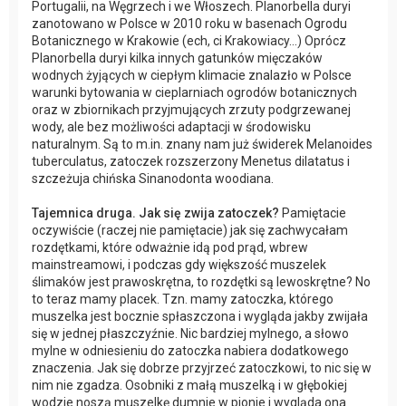
Portugalii, na Węgrzech i we Włoszech. Planorbella duryi
zanotowano w Polsce w 2010 roku w basenach Ogrodu
Botanicznego w Krakowie (ech, ci Krakowiacy…) Oprócz
Planorbella duryi kilka innych gatunków mięczaków
wodnych żyjących w ciepłym klimacie znalazło w Polsce
warunki bytowania w cieplarniach ogrodów botanicznych
oraz w zbiornikach przyjmujących zrzuty podgrzewanej
wody, ale bez możliwości adaptacji w środowisku
naturalnym. Są to m.in. znany nam już świderek Melanoides
tuberculatus, zatoczek rozszerzony Menetus dilatatus i
szczeżuja chińska Sinanodonta woodiana.
Tajemnica druga. Jak się zwija zatoczek?
Pamiętacie
oczywiście (raczej nie pamiętacie) jak się zachwycałam
rozdętkami, które odważnie idą pod prąd, wbrew
mainstreamowi, i podczas gdy większość muszelek
ślimaków jest prawoskrętna, to rozdętki są lewoskrętne? No
to teraz mamy placek. Tzn. mamy zatoczka, którego
muszelka jest bocznie spłaszczona i wygląda jakby zwijała
się w jednej płaszczyźnie. Nic bardziej mylnego, a słowo
mylne w odniesieniu do zatoczka nabiera dodatkowego
znaczenia. Jak się dobrze przyjrzeć zatoczkowi, to nic się w
nim nie zgadza. Osobniki z małą muszelką i w głębokiej
wodzie noszą muszelkę dumnie w pionie i wygląda ona