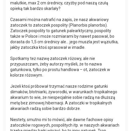
malutkie, max 2 cm średnicy, czyżby pod naszą czułą
opieką tak bardzo skarlały?
Czasami można natrafić na zapis, że nasz akwariowy
zatoczek to zatoczek pospolity (Planorbis planorbis).
Zatoczek pospolity to gatunek palearktyczny, pospolity
także w Polsce i może rozmiarami by nawet pasował, bo
dorasta do 1,5 cm średnicy ale… jego muszla jest wąziutka,
jakby zatoczka ktoś sprasował w imadle.
Spotkamy też nazwę zatoczek różowy, ale nie
przypuszczam, żeby autorzy myśleli, że to nazwa
gatunkowa, tylko po prostu handlowa – ot, zatoczek w
kolorze różowym.
Jeżeli ktoś próbował trzymać nasze rodzime gatunki
ślimaków, błotniarki, żyworodki, w warunkach tropikalnego
akwarium to wie, że niespecjalnie sobie radzą na dłuższą
metę bez zimowej hibernacji. A zatoczki w tropikalnych
akwariach radzą sobie bardzo dobrze.
Niestety, smutno mi to mówić, ale dawne fachowe opisy
zatoczków rogowych, pospolitych itp. w naszych akwariach
trzeba miedzy bajki włożyć, bo to inny gatunek. Trop