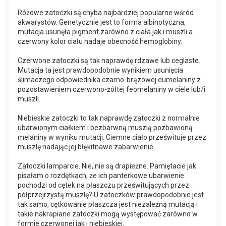
Różowe zatoczki są chyba najbardziej popularne wśród
akwarystów. Genetycznie jest to forma albinotyczna,
mutacja usunęła pigment zarówno z ciała jak i muszli a
czerwony kolor ciału nadaje obecność hemoglobiny.
Czerwone zatoczki są tak naprawdę rdzawe lub ceglaste.
Mutacja ta jest prawdopodobnie wynikiem usunięcia
ślimaczego odpowiednika czarno-brązowej eumelaniny z
pozostawieniem czerwono-żółtej feomelaniny w ciele lub/i
muszli.
Niebieskie zatoczki to tak naprawdę zatoczki z normalnie
ubarwionym ciałkiem i bezbarwną muszlą pozbawioną
melaniny w wyniku mutacji. Ciemne ciało prześwituje przez
muszlę nadając jej błękitnawe zabarwienie.
Zatoczki lamparcie. Nie, nie są drapieżne. Pamiętacie jak
pisałam o rozdętkach, że ich panterkowe ubarwienie
pochodzi od cętek na płaszczu prześwitujących przez
półprzejrzystą muszlę? U zatoczków prawdopodobnie jest
tak samo, cętkowanie płaszcza jest niezależną mutacją i
takie nakrapiane zatoczki mogą występować zarówno w
formie czerwonej jak i niebieskiej.