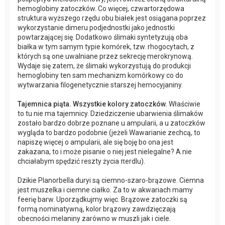
hemoglobiny zatoczków. Co więcej, czwartorzędowa
struktura wyższego rzędu obu białek jest osiągana poprzez
wykorzystanie dimeru podjednostki jako jednostki
powtarzającej się. Dodatkowo ślimaki syntetyzują oba
białka w tym samym typie komórek, tzw. rhogocytach, z
których są one uwalniane przez sekrecję merokrynową.
Wydaje się zatem, że ślimaki wykorzystują do produkcji
hemoglobiny ten sam mechanizm komórkowy co do
wytwarzania filogenetycznie starszej hemocyjaniny.
Tajemnica piąta. Wszystkie kolory zatoczków.
Właściwie
to tu nie ma tajemnicy. Dziedziczenie ubarwienia ślimaków
zostało bardzo dobrze poznane u ampularii, a u zatoczków
wygląda to bardzo podobnie (jeżeli Wawarianie zechcą, to
napiszę więcej o ampularii, ale się boję bo ona jest
zakazana, to i może pisanie o niej jest nielegalne? A nie
chciałabym spędzić reszty życia πerdlu).
Dzikie Planorbella duryi są ciemno-szaro-brązowe. Ciemna
jest muszelka i ciemne ciałko. Za to w akwariach mamy
feerię barw. Uporządkujmy więc. Brązowe zatoczki są
formą nominatywną, kolor brązowy zawdzięczają
obecności melaniny zarówno w muszli jak i ciele.