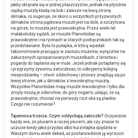
jakby skręcała się w jednej płaszczyźnie, jednak na płyciźnie
ciężką muszlę kładą na bok i zawsze na lewą stronę
ślimaka, co sugeruje, że skoro u wszystkich przyzwoitych
ślimaków strona pępkowa muszli jest na dole, a szczytowa
na górze, to muszla jest prawoskrętna. Przez wiele lat
malakolodzy sądzili, że muszle Planorbidae są
prawoskrętne i na rycinach w starych podręcznikach tak są
przedstawiane. Była to pułapka, w którą wpadali
taksonomowie pracujący w zaciszu muzeów, wyłącznie na
zakurzonych spreparowanych muszelkach, z lenistwa i
pogardy do taplania się w mule. Jeżeli jednak potaplamy się
i przyjrzymy żywemu zatoczkowi, to odkryjemy kolejną
niespodziankę – otwór oddechowy i płciowy znajdują się po
lewej stronie, jak u ślimaków z lewoskrętną muszlą.
Wszystkie Planorbidae mają muszle lewoskrętne i tylko dla
zmyły noszą je odwrotnie, do góry nogami, udając, że są
prawoskrętne, chociaż na pierwszy rzut oka są płaskie.
Czego nie rozumiecie?
Tajemnica trzecia. Czym oddychają zatoczki?
Oczywiście
każdy wie, że płucami a raczej płucem, ale czy znacie to
uczucie kiedy jakiś przydaś albo kurzołapka spędziła w
Waszym domu wiele dekad, aż postanowiliście ją wyrzucić