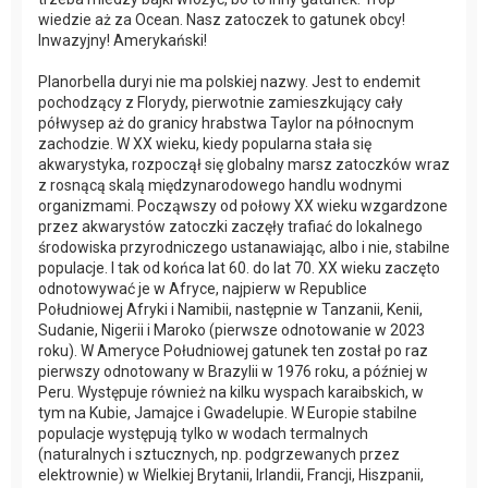
wiedzie aż za Ocean. Nasz zatoczek to gatunek obcy!
Inwazyjny! Amerykański!
Planorbella duryi nie ma polskiej nazwy. Jest to endemit
pochodzący z Florydy, pierwotnie zamieszkujący cały
półwysep aż do granicy hrabstwa Taylor na północnym
zachodzie. W XX wieku, kiedy popularna stała się
akwarystyka, rozpoczął się globalny marsz zatoczków wraz
z rosnącą skalą międzynarodowego handlu wodnymi
organizmami. Począwszy od połowy XX wieku wzgardzone
przez akwarystów zatoczki zaczęły trafiać do lokalnego
środowiska przyrodniczego ustanawiając, albo i nie, stabilne
populacje. I tak od końca lat 60. do lat 70. XX wieku zaczęto
odnotowywać je w Afryce, najpierw w Republice
Południowej Afryki i Namibii, następnie w Tanzanii, Kenii,
Sudanie, Nigerii i Maroko (pierwsze odnotowanie w 2023
roku). W Ameryce Południowej gatunek ten został po raz
pierwszy odnotowany w Brazylii w 1976 roku, a później w
Peru. Występuje również na kilku wyspach karaibskich, w
tym na Kubie, Jamajce i Gwadelupie. W Europie stabilne
populacje występują tylko w wodach termalnych
(naturalnych i sztucznych, np. podgrzewanych przez
elektrownie) w Wielkiej Brytanii, Irlandii, Francji, Hiszpanii,