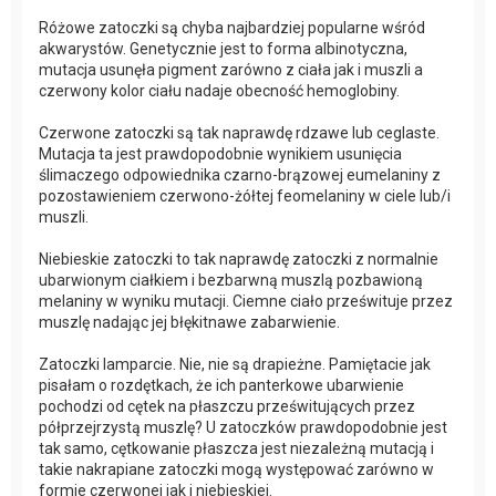
Różowe zatoczki są chyba najbardziej popularne wśród
akwarystów. Genetycznie jest to forma albinotyczna,
mutacja usunęła pigment zarówno z ciała jak i muszli a
czerwony kolor ciału nadaje obecność hemoglobiny.
Czerwone zatoczki są tak naprawdę rdzawe lub ceglaste.
Mutacja ta jest prawdopodobnie wynikiem usunięcia
ślimaczego odpowiednika czarno-brązowej eumelaniny z
pozostawieniem czerwono-żółtej feomelaniny w ciele lub/i
muszli.
Niebieskie zatoczki to tak naprawdę zatoczki z normalnie
ubarwionym ciałkiem i bezbarwną muszlą pozbawioną
melaniny w wyniku mutacji. Ciemne ciało prześwituje przez
muszlę nadając jej błękitnawe zabarwienie.
Zatoczki lamparcie. Nie, nie są drapieżne. Pamiętacie jak
pisałam o rozdętkach, że ich panterkowe ubarwienie
pochodzi od cętek na płaszczu prześwitujących przez
półprzejrzystą muszlę? U zatoczków prawdopodobnie jest
tak samo, cętkowanie płaszcza jest niezależną mutacją i
takie nakrapiane zatoczki mogą występować zarówno w
formie czerwonej jak i niebieskiej.