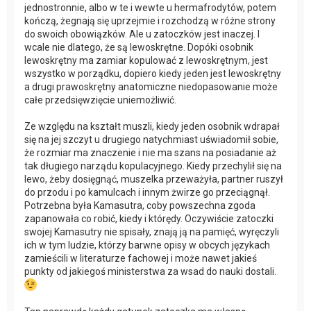
jednostronnie, albo w te i wewte u hermafrodytów, potem
kończą, żegnają się uprzejmie i rozchodzą w różne strony
do swoich obowiązków. Ale u zatoczków jest inaczej. I
wcale nie dlatego, że są lewoskrętne. Dopóki osobnik
lewoskrętny ma zamiar kopulować z lewoskrętnym, jest
wszystko w porządku, dopiero kiedy jeden jest lewoskrętny
a drugi prawoskrętny anatomiczne niedopasowanie może
całe przedsięwzięcie uniemożliwić.
Ze względu na kształt muszli, kiedy jeden osobnik wdrapał
się na jej szczyt u drugiego natychmiast uświadomił sobie,
że rozmiar ma znaczenie i nie ma szans na posiadanie aż
tak długiego narządu kopulacyjnego. Kiedy przechylił się na
lewo, żeby dosięgnąć, muszelka przeważyła, partner ruszył
do przodu i po kamulcach i innym żwirze go przeciągnął.
Potrzebna była Kamasutra, coby powszechna zgoda
zapanowała co robić, kiedy i którędy. Oczywiście zatoczki
swojej Kamasutry nie spisały, znają ją na pamięć, wyręczyli
ich w tym ludzie, którzy barwne opisy w obcych językach
zamieścili w literaturze fachowej i może nawet jakieś
punkty od jakiegoś ministerstwa za wsad do nauki dostali.