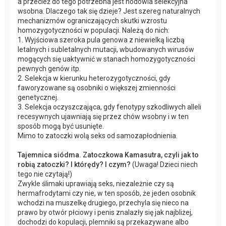
a przecież do tego potrzebna jest hodowla selekcyjna
wsobna. Dlaczego tak się dzieje? Jest szereg naturalnych
mechanizmów ograniczających skutki wzrostu
homozygotyczności w populacji. Należą do nich:
1. Wyjściowa szeroka pula genowa z niewielką liczbą
letalnych i subletalnych mutacji, wbudowanych wirusów
mogących się uaktywnić w stanach homozygotyczności
pewnych genów itp.
2. Selekcja w kierunku heterozygotyczności, gdy
faworyzowane są osobniki o większej zmienności
genetycznej.
3. Selekcja oczyszczająca, gdy fenotypy szkodliwych alleli
recesywnych ujawniają się przez chów wsobny i w ten
sposób mogą być usunięte.
Mimo to zatoczki wolą seks od samozapłodnienia.
Tajemnica siódma. Zatoczkowa Kamasutra, czyli jak to
robią zatoczki? I którędy? I czym?
(Uwaga! Dzieci niech
tego nie czytają!)
Zwykle ślimaki uprawiają seks, niezależnie czy są
hermafrodytami czy nie, w ten sposób, że jeden osobnik
wchodzi na muszelkę drugiego, przechyla się nieco na
prawo by otwór płciowy i penis znalazły się jak najbliżej,
dochodzi do kopulacji, plemniki są przekazywane albo