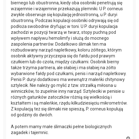
biernego lub obustronna, kiedy oba osobniki penetrują się
wzajemnie i wzajemnie przekazują plemniki. U P. corneus
zwykle obserwuje się kopulację jednostronną, u P. duryi
obustronną. Podczas kopulacji osobniki odrywają się od
podłoża swobodnie dryfując w toni. U P. duryi kopulacja
zachodzi w pozycji twarzą w twarz, stopy puchną pod
wpływem napływu hemolimfy i służą do mocnego
zaspolenia partnerów. Dodatkowo ślimak ten ma
rozbudowany narząd napletkowy, koloru żółtego, którym
osobnik aktywny przyczepia się do fałdu pod prawym
czułkiem lub do czoła, między czułkami. Osobnik bierny
także trzyma partnera, ale słabiej i ma słabiej na żółto
wybarwione fałdy pod czułkami, penis i narząd napletkowy.
Penis P. duryi dodatkowo ma wewnątrz maleńki chitynowy
sztylecik. Nie należy go mylić z tzw. strzałką miłosna u
winniczków, to zupełnie inny narząd. Sztyleciki w penisie u
różnych gatunków zatoczków różnią się wielkością i
kształtem i są maleńkie, rzędu kilkudziesięciu mikrometrów.
Z kopulacją też się ślimaki nie spieszą, P. corneus kopulują
od godziny do dwóch.
A potem mamy małe ślimaczki pełne biologicznych
zagadek i tajemnic.
N