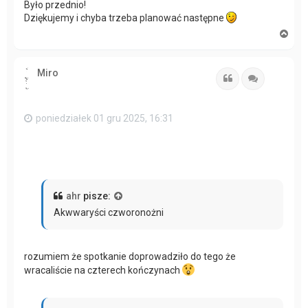
Było przednio!
Dziękujemy i chyba trzeba planować następne
N
a
g
ó
Miro
r
Cytuj
Cytuj
ę
poniedziałek 01 gru 2025, 16:31
ahr
pisze:
Akwwaryści czworonożni
rozumiem że spotkanie doprowadziło do tego że
wracaliście na czterech kończynach