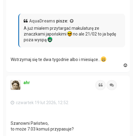
AquaDreams
pisze:
A już miałem przytargać makulaturę ze
znaczkami japońskimi
no ale 21/02 to ja będę
poza wyspą
Wstrzymaj się te dwa tygodnie albo i miesiące…
N
a
g
ó
ahr
r
Cytuj
Cytuj
ę
czwartek 19 lut 2026, 12:52
Szanowni Państwo,
to może 7.03 komuś przypasuje?