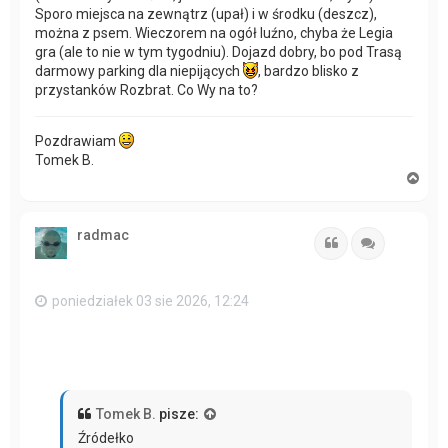
Sporo miejsca na zewnątrz (upał) i w środku (deszcz),
można z psem. Wieczorem na ogół luźno, chyba że Legia
gra (ale to nie w tym tygodniu). Dojazd dobry, bo pod Trasą
darmowy parking dla niepijących
, bardzo blisko z
przystanków Rozbrat. Co Wy na to?
Pozdrawiam
Tomek B.
N
a
g
ó
radmac
r
Cytuj
Cytuj
ę
poniedziałek 03 sie 2026, 12:24
Tomek B.
pisze:
Źródełko