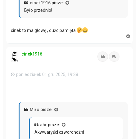
cinek1916
pisze:
Było przednio!
cinek to ma głowę , dużo pamięta
N
a
g
ó
cinek1916
r
Cytuj
Cytuj
ę
poniedziałek 01 gru 2025, 19:38
Miro
pisze:
ahr
pisze:
Akwwaryści czworonożni