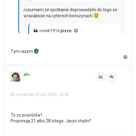
rozumiem że spotkanie doprowadziło do tego że
wracaliście na czterech kończynach
cinek1916
pisze:
Było przednio!
Tym razem
cinek to ma głowę , dużo pamięta
N
a
g
ó
ahr
r
Cytuj
Cytuj
ę
czwartek 29 sty 2026, 10:36
To co powtórka?
Proponuję 21 albo 28 lutego. Jacyś chętni?