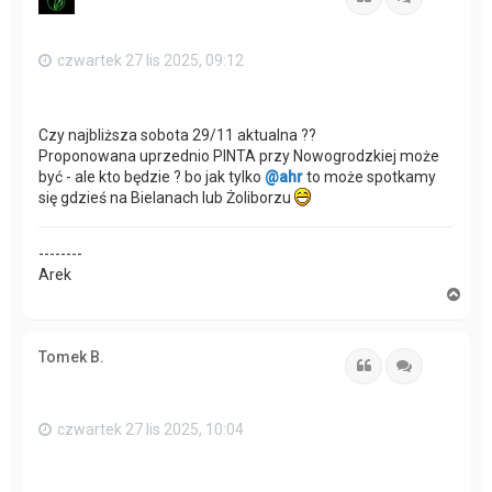
ę
czwartek 27 lis 2025, 09:12
Czy najbliższa sobota 29/11 aktualna ??
Proponowana uprzednio PINTA przy Nowogrodzkiej może
być - ale kto będzie ? bo jak tylko
@ahr
to może spotkamy
się gdzieś na Bielanach lub Żoliborzu
--------
Arek
N
a
g
ó
Tomek B.
r
Cytuj
Cytuj
ę
czwartek 27 lis 2025, 10:04