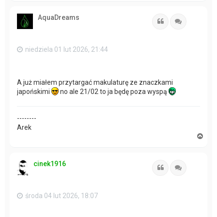
g
ó
AquaDreams
r
Cytuj
Cytuj
ę
niedziela 01 lut 2026, 21:44
A już miałem przytargać makulaturę ze znaczkami
japońskimi
no ale 21/02 to ja będę poza wyspą
--------
Arek
N
a
g
ó
cinek1916
r
Cytuj
Cytuj
ę
środa 04 lut 2026, 18:07