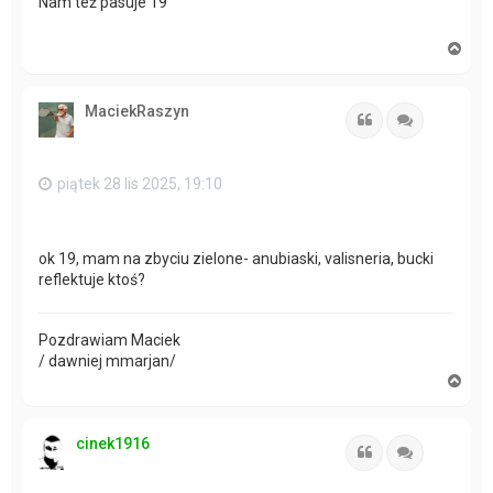
Nam też pasuje 19
N
a
g
ó
MaciekRaszyn
r
Cytuj
Cytuj
ę
piątek 28 lis 2025, 19:10
ok 19, mam na zbyciu zielone- anubiaski, valisneria, bucki
reflektuje ktoś?
Pozdrawiam Maciek
/ dawniej mmarjan/
N
a
g
ó
cinek1916
r
Cytuj
Cytuj
ę