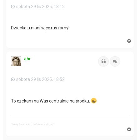
sobota 29 lis 2025, 18:12
Dziecko u niani więc ruszamy!
N
a
g
ó
ahr
r
Cytuj
Cytuj
ę
sobota 29 lis 2025, 18:52
To czekam na Was centralnie na środku.
"I may be an idiot, but I'm not stupid"
N
a
g