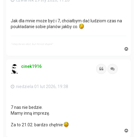
czwartek 29 sty 2026, 11:26
Jak dla mnie może być i 7, chciałbym dać ludziom czas na
poukładanie sobie planów jakby co.
"I may be an idiot, but I'm not stupid"
N
a
g
ó
cinek1916
r
Cytuj
Cytuj
ę
niedziela 01 lut 2026, 19:38
7 nas nie bedzie.
Mamy inną imprezę.
Za to 21.02. bardzo chętnie
N
a