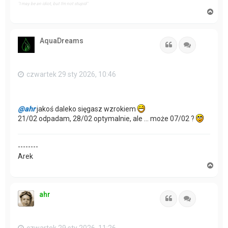
"I may be an idiot, but I'm not stupid"
N
a
g
ó
AquaDreams
r
Cytuj
Cytuj
ę
czwartek 29 sty 2026, 10:46
@ahr
jakoś daleko sięgasz wzrokiem
21/02 odpadam, 28/02 optymalnie, ale ... może 07/02 ?
--------
Arek
N
a
g
ó
ahr
r
Cytuj
Cytuj
ę