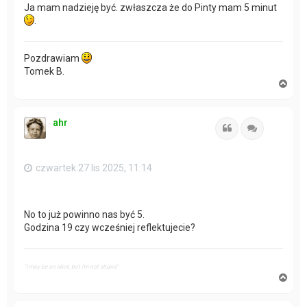
Ja mam nadzieję być. zwłaszcza że do Pinty mam 5 minut
.
Pozdrawiam
Tomek B.
N
a
g
ó
ahr
r
Cytuj
Cytuj
ę
czwartek 27 lis 2025, 11:14
No to już powinno nas być 5.
Godzina 19 czy wcześniej reflektujecie?
"I may be an idiot, but I'm not stupid"
N
a
g