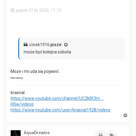
piątek 21 lis 2025, 11:10
cinek1916
pisze:
może być kolejna sobota
Może i mi uda się pojawić .
Mam nadzieję
krasnal
https://www.youtube.com/channel/UC2MX3m ...
HSw/videos
https://www.youtube.com/user/krasnal1928/videos
N
a
g
ó
AquaDreams
r
Cytuj
Cytuj