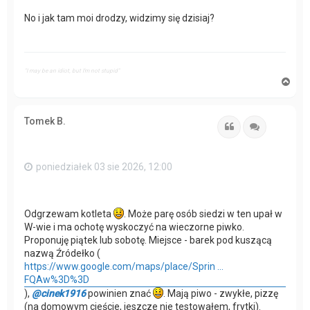
No i jak tam moi drodzy, widzimy się dzisiaj?
"I may be an idiot, but I'm not stupid"
N
a
g
ó
Tomek B.
r
Cytuj
Cytuj
ę
poniedziałek 03 sie 2026, 12:00
Odgrzewam kotleta
. Może parę osób siedzi w ten upał w
W-wie i ma ochotę wyskoczyć na wieczorne piwko.
Proponuję piątek lub sobotę. Miejsce - barek pod kuszącą
nazwą Źródełko (
https://www.google.com/maps/place/Sprin ...
FQAw%3D%3D
),
@cinek1916
powinien znać
. Mają piwo - zwykłe, pizzę
(na domowym cieście, jeszcze nie testowałem, frytki).