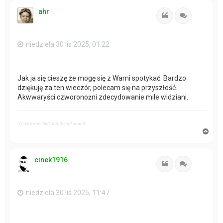
ó
ahr
r
Cytuj
Cytuj
ę
niedziela 30 lis 2025, 01:22
Jak ja się cieszę że mogę się z Wami spotykać. Bardzo
dziękuję za ten wieczór, polecam się na przyszłość.
Akwwaryści czworonożni zdecydowanie mile widziani.
"I may be an idiot, but I'm not stupid"
N
a
g
ó
cinek1916
r
Cytuj
Cytuj
ę
niedziela 30 lis 2025, 11:47