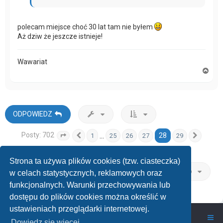
polecam miejsce choć 30 lat tam nie byłem
Aż dziw że jeszcze istnieje!
Wawariat
N
a
g
ó
r
ę
ODPOWIEDZ
Posty: 702
28
…
1
25
26
27
29
Strona
Poprzednia
28
z
29
Nastę
Strona ta używa plików cookies (tzw. ciasteczka)
Przejdź do
w celach statystycznych, reklamowych oraz
funkcjonalnych. Warunki przechowywania lub
dostępu do plików cookies można określić w
ustawieniach przeglądarki internetowej.
wawarium.pl
Nasze Forum Akwarystyczne
Dowiedz się więcej