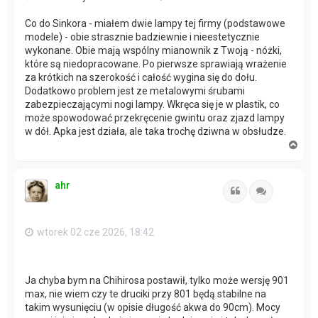
Co do Sinkora - miałem dwie lampy tej firmy (podstawowe
modele) - obie strasznie badziewnie i nieestetycznie
wykonane. Obie mają wspólny mianownik z Twoją - nóżki,
które są niedopracowane. Po pierwsze sprawiają wrażenie
za krótkich na szerokość i całość wygina się do dołu.
Dodatkowo problem jest ze metalowymi śrubami
zabezpieczającymi nogi lampy. Wkręca się je w plastik, co
może spowodować przekręcenie gwintu oraz zjazd lampy
w dół. Apka jest działa, ale taka trochę dziwna w obsłudze.
N
a
g
ó
ahr
r
Cytuj
Cytuj
ę
wtorek 02 cze 2026, 18:42
Ja chyba bym na Chihirosa postawił, tylko może wersję 901
max, nie wiem czy te druciki przy 801 będą stabilne na
takim wysunięciu (w opisie długość akwa do 90cm). Mocy