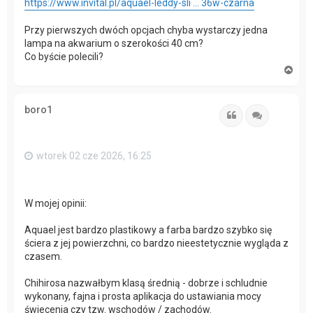
https://www.invital.pl/aquael-leddy-sli ... 36w-czarna
Przy pierwszych dwóch opcjach chyba wystarczy jedna
lampa na akwarium o szerokości 40 cm?
Co byście polecili?
N
a
g
ó
boro1
r
Cytuj
Cytuj
ę
wtorek 02 cze 2026, 16:25
W mojej opinii:
Aquael jest bardzo plastikowy a farba bardzo szybko się
ściera z jej powierzchni, co bardzo nieestetycznie wygląda z
czasem.
Chihirosa nazwałbym klasą średnią - dobrze i schludnie
wykonany, fajna i prosta aplikacja do ustawiania mocy
świecenia czy tzw. wschodów / zachodów.