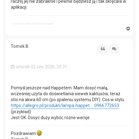
raczej jej nie zabraknie i pewnie będziesz ją i tak skręcała w
aplikacji.
"I may be an idiot, but I'm not stupid"
N
a
g
ó
Tomek B.
r
Cytuj
Cytuj
ę
wtorek 02 cze 2026, 20:31
Pomyśl jeszcze nad Happetem. Mam dosyć małą,
wcześniej użyta do doświetlania siewek kaktusów, teraz
stoi na akwa 60 cm (po spaleniu systemu DIY). Coś w stylu
https://allegro.pl/produkt/lampa-happet ... 0966772653
(przykład)
Jest OK. Dosyć duży wybór, różne wersje.
Pozdrawiam