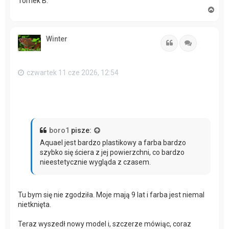
Tomek B.
N
a
g
ó
Winter
r
Cytuj
Cytuj
ę
czwartek 11 cze 2026, 12:54
boro1
pisze:
Aquael jest bardzo plastikowy a farba bardzo
szybko się ściera z jej powierzchni, co bardzo
nieestetycznie wygląda z czasem.
Tu bym się nie zgodziła. Moje mają 9 lat i farba jest niemal
nietknięta.
Teraz wyszedł nowy model i, szczerze mówiąc, coraz