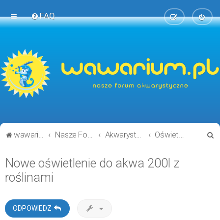
FAQ
S
wawarium.pl
Nasze Forum Akwarystyczne
Akwarystyka ogólnie i technicznie
Oświetlenie
z
Nowe oświetlenie do akwa 200l z
u
roślinami
k
a
j
ODPOWIEDZ