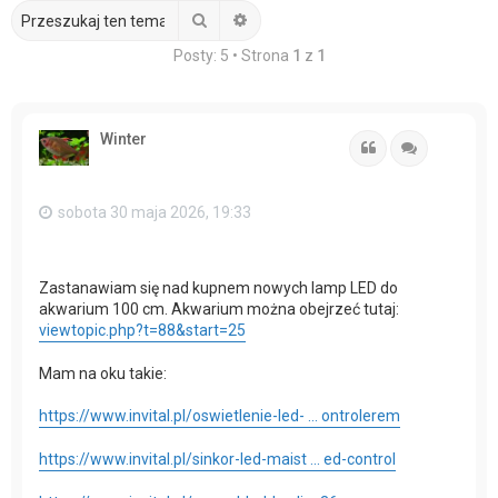
Szukaj
Wyszukiwanie zaawansowane
Posty: 5 • Strona
1
z
1
Winter
Cytuj
Cytuj
sobota 30 maja 2026, 19:33
Zastanawiam się nad kupnem nowych lamp LED do
akwarium 100 cm. Akwarium można obejrzeć tutaj:
viewtopic.php?t=88&start=25
Mam na oku takie:
https://www.invital.pl/oswietlenie-led- ... ontrolerem
https://www.invital.pl/sinkor-led-maist ... ed-control