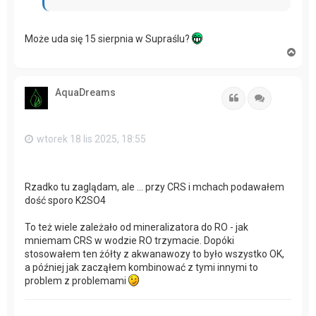
Może uda się 15 sierpnia w Supraślu?
N
a
g
ó
AquaDreams
r
Cytuj
Cytuj
ę
wtorek 18 lis 2025, 18:55
Rzadko tu zaglądam, ale ... przy CRS i mchach podawałem
dość sporo K2SO4
To też wiele zależało od mineralizatora do RO - jak
mniemam CRS w wodzie RO trzymacie. Dopóki
stosowałem ten żółty z akwanawozy to było wszystko OK,
a później jak zacząłem kombinować z tymi innymi to
problem z problemami