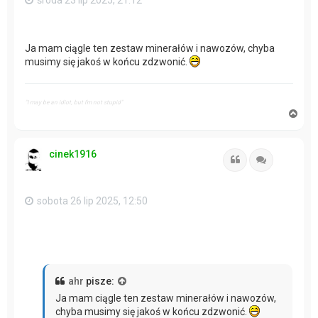
środa 23 lip 2025, 21:12
Ja mam ciągle ten zestaw minerałów i nawozów, chyba
musimy się jakoś w końcu zdzwonić.
"I may be an idiot, but I'm not stupid"
N
a
g
ó
cinek1916
r
Cytuj
Cytuj
ę
sobota 26 lip 2025, 12:50
ahr
pisze:
Ja mam ciągle ten zestaw minerałów i nawozów,
chyba musimy się jakoś w końcu zdzwonić.