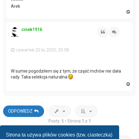
--------
Arek
N
a
g
ó
cinek1916
r
Cytuj
Cytuj
ę
czwartek 20 lis 2025, 20:08
W sumie pogodziłem się z tym, że część mchów nie dała
rady. Taka selekcja naturalna
N
a
g
ó
r
ę
ODPOWIEDZ
Posty: 5 • Strona
1
z
1
Strona ta używa plików cookies (tzw. ciasteczka)