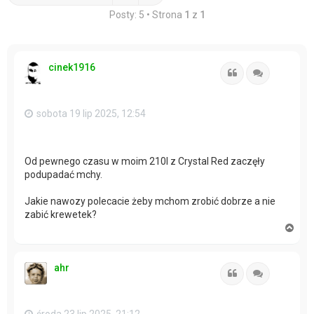
Posty: 5 • Strona
1
z
1
cinek1916
Cytuj
Cytuj
sobota 19 lip 2025, 12:54
Od pewnego czasu w moim 210l z Crystal Red zaczęły
podupadać mchy.
Jakie nawozy polecacie żeby mchom zrobić dobrze a nie
zabić krewetek?
N
a
g
ó
ahr
r
Cytuj
Cytuj
ę